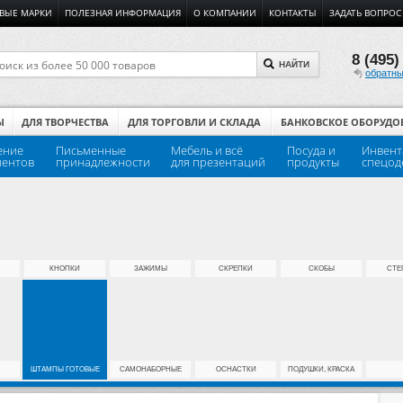
ВЫЕ МАРКИ
ПОЛЕЗНАЯ ИНФОРМАЦИЯ
О КОМПАНИИ
КОНТАКТЫ
ЗАДАТЬ ВОПРОС
8 (495)
НАЙТИ
обратны
Ы
ДЛЯ ТВОРЧЕСТВА
ДЛЯ ТОРГОВЛИ И СКЛАДА
БАНКОВСКОЕ ОБОРУДО
ение
Письменные
Мебель и всё
Посуда и
Инвент
ментов
принадлежности
для презентаций
продукты
спецод
КНОПКИ
ЗАЖИМЫ
СКРЕПКИ
СКОБЫ
СТЕ
ШТАМПЫ ГОТОВЫЕ
САМОНАБОРНЫЕ
ОСНАСТКИ
ПОДУШКИ, КРАСКА