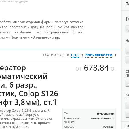
темпельная продукция
Ф
Т
 работу многих отделов фирмы помогут готовые
стро проставить дату на большом количестве
ержат наиболее распространенные слова,
и – «Получено», «Оплачено» и пр.
Н
↓
↑
СОРТИРОВАТЬ ПО
ЦЕНЕ
ПОПУЛЯРНОСТИ
678.84
ератор
от
р.
С
оматический
(
, 6 разр.,
тик, Colop S126
К
фт 3,8мм), ст.1
ратор Colop S126 6-разрядный.
Тип
Нумератор
й пластиковый корпус с
еским окрашиванием. Установка
Нанесение
Автоматичес...
чернил
помощью роликов. Есть пробел.
К
тся для нумерации
Способ
Ручное