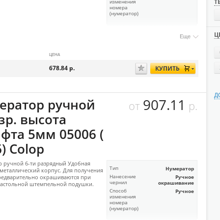
Т
изменения
номера
(нумератор)
Ц
Еще
ЦЕНА
678.84
р.
КУПИТЬ
Д
907.11
ератор ручной
от
р.
зр. высота
фта 5мм 05006 (
) Colop
 ручной 6-ти разрядный Удобная
Тип
Нумератор
 металлический корпус. Для получения
редварительно окрашиваются при
Нанесение
Ручное
чернил
окрашивание
астольной штемпельной подушки.
Способ
Ручное
изменения
номера
(нумератор)