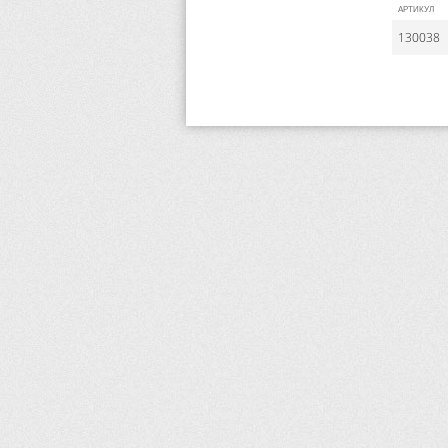
АРТИКУЛ
130038