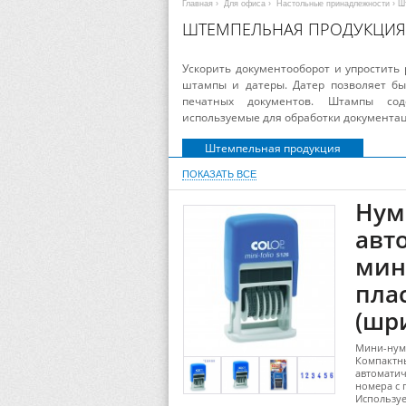
Главная
›
Для офиса
›
Настольные принадлежности
› Ш
ШТЕМПЕЛЬНАЯ ПРОДУКЦИЯ
Ускорить документооборот и упростить
штампы и датеры. Датер позволяет бы
печатных документов. Штампы сод
используемые для обработки документаци
Штемпельная продукция
ПОКАЗАТЬ ВСЕ
Нум
авт
мини
плас
(шри
Мини-нуме
Компактны
автоматич
номера с 
Используе