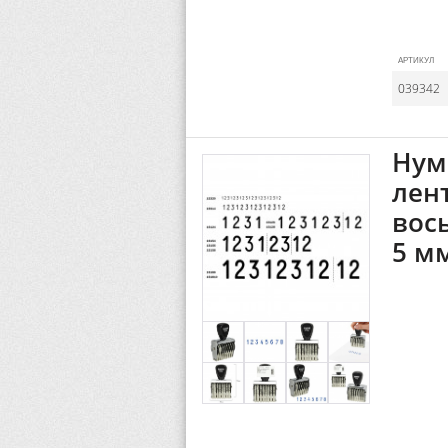
АРТИКУЛ
039342
Нум
лен
вос
5 м