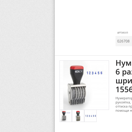
АРТИКУЛ
026708
Нум
6 ра
шри
1556
Нумератор
рукоятка,
оттиска п
помощи н