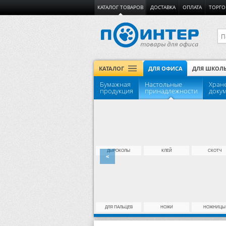
КАТАЛОГ ТОВАРОВ
ДОСТАВКА
ОПЛАТА
ТОРГО
КАТАЛОГ
ДЛЯ ОФИСА
ДЛЯ ШКОЛ
Бумажная
Настольные
Хран
продукция
принадлежности
доку
ЕЖЕНЕДЕЛЬНИКИ
БУХГАЛТЕРСКИЕ...
ДЫРОКОЛЫ
КЛЕЙ
СКОТЧ
<
ТЕТРАДИ
КОНВЕРТЫ, ПАКЕТЫ
ДЛЯ ПАЛЬЦЕВ
НОЖИ
НОЖНИЦЫ