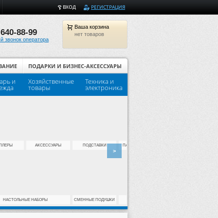
ВХОД
РЕГИСТРАЦИЯ
Ваша
корзина
 640-88-99
нет товаров
й звонок оператора
ВАНИЕ
ПОДАРКИ И БИЗНЕС-АКСЕССУАРЫ
арь и
Хозяйственные
Техника и
Популярные товары для шко
ежда
товары
электроника
ПЛЕРЫ
АКСЕССУАРЫ
ПОДСТАВКИ
ПАПКИ АРХИВНЫЕ
РЕГИСТРАТОРЫ
>
НАСТОЛЬНЫЕ НАБОРЫ
СМЕННЫЕ ПОДУШКИ
КОНВЕРТЫ
УГОЛКИ