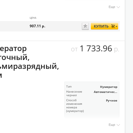
Еще
ЦЕНА
907.11
р.
КУПИТЬ
1 733.96
ератор
от
р.
точный,
ьмиразрядный,
м
Тип
Нумератор
Нанесение
Автоматичес...
чернил
Способ
Ручное
изменения
номера
(нумератор)
Еще