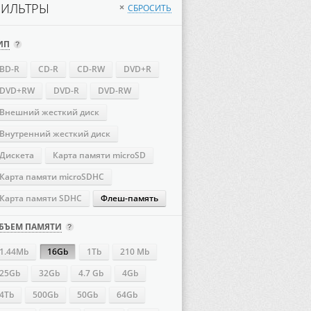
ИЛЬТРЫ
СБРОСИТЬ
×
ИП
BD-R
CD-R
CD-RW
DVD+R
DVD+RW
DVD-R
DVD-RW
Внешний жесткий диск
Внутренний жесткий диск
Дискета
Карта памяти microSD
Карта памяти microSDHC
Карта памяти SDHC
Флеш-память
БЪЕМ ПАМЯТИ
1.44Mb
16Gb
1Tb
210 Mb
25Gb
32Gb
4.7 Gb
4Gb
4Tb
500Gb
50Gb
64Gb