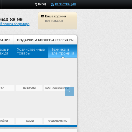
ВХОД
РЕГИСТРАЦИЯ
Ваша
корзина
 640-88-99
нет товаров
й звонок оператора
ВАНИЕ
ПОДАРКИ И БИЗНЕС-АКСЕССУАРЫ
арь и
Хозяйственные
Техника и
Популярные товары для шко
ежда
товары
электроника
МФУ
ТЕЛЕФОНЫ
КОМП.АКСЕССУАРЫ
>
АРЕЙКИ
РЕЗАКИ
АУДИОТЕХНИКА