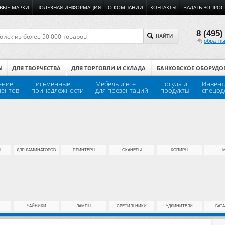
ВЫЕ МАРКИ
ПОЛЕЗНАЯ ИНФОРМАЦИЯ
О КОМПАНИИ
КОНТАКТЫ
ЗАДАТЬ ВОПРОС
8 (495)
НАЙТИ
обратны
Ы
ДЛЯ ТВОРЧЕСТВА
ДЛЯ ТОРГОВЛИ И СКЛАДА
БАНКОВСКОЕ ОБОРУДО
ение
Письменные
Мебель и всё
Посуда и
Инвент
ментов
принадлежности
для презентаций
продукты
спецод
..
ДЛЯ ЛАМИНАТОРОВ
ПРИНТЕРЫ
СКАНЕРЫ
КОПИРЫ
ЧАЙНИКИ
ЛАМПЫ
СВЕТИЛЬНИКИ
УДЛИНИТЕЛИ
БАТ