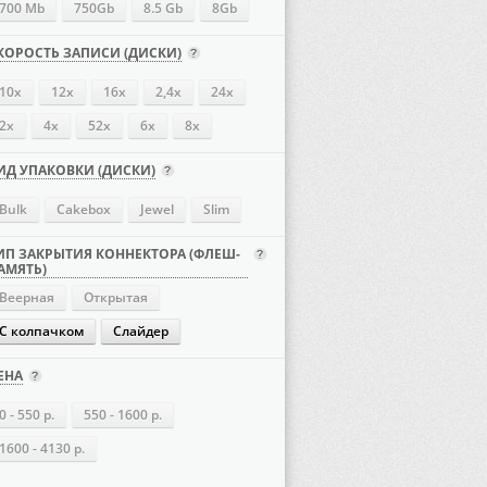
700 Mb
750Gb
8.5 Gb
8Gb
КОРОСТЬ ЗАПИСИ (ДИСКИ)
10x
12x
16х
2,4x
24х
2x
4х
52х
6x
8x
ИД УПАКОВКИ (ДИСКИ)
Bulk
Cakebox
Jewel
Slim
ИП ЗАКРЫТИЯ КОННЕКТОРА (ФЛЕШ-
АМЯТЬ)
Веерная
Открытая
С колпачком
Слайдер
ЕНА
0 - 550 р.
550 - 1600 р.
1600 - 4130 р.