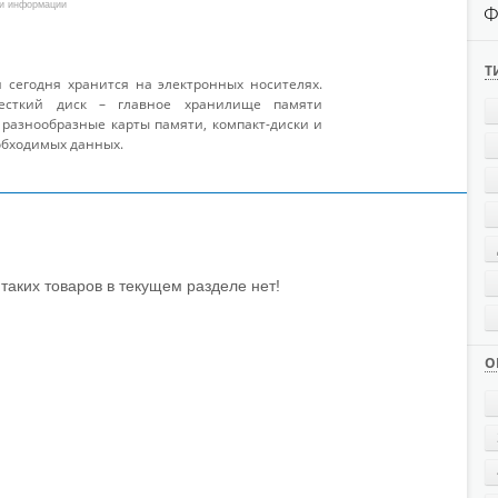
ли информации
Ф
Т
сегодня хранится на электронных носителях.
есткий диск – главное хранилище памяти
 разнообразные карты памяти, компакт-диски и
обходимых данных.
таких товаров в текущем разделе нет!
О