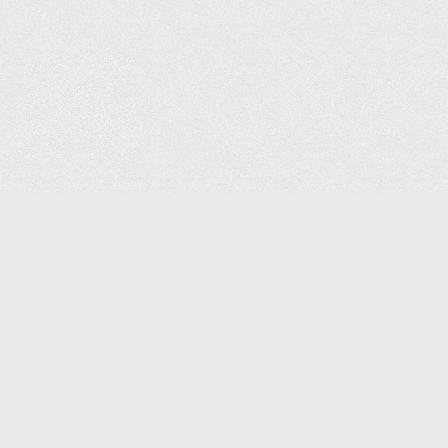
КОНТАКТЫ:
8 (495) 640-88-99
SHOP@IPOINTER.RU
ОФИС: 127106, МОСКВА,
АТАЛОГ
ГОСТИНИЧНЫЙ ПРОЕЗД, Д. 8,