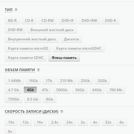
ТИП
BD-R
CD-R
CD-RW
DVD+R
DVD+RW
DVD-R
DVD-RW
Внешний жесткий диск
Внутренний жесткий диск
Дискета
Карта памяти microSD
Карта памяти microSDHC
Карта памяти SDHC
Флеш-память
ОБЪЕМ ПАМЯТИ
1.44Mb
16Gb
1Tb
210 Mb
25Gb
32Gb
4.7 Gb
4Gb
4Tb
500Gb
50Gb
64Gb
700 Mb
750Gb
8.5 Gb
8Gb
СКОРОСТЬ ЗАПИСИ (ДИСКИ)
10x
12x
16х
2,4x
24х
2x
4х
52х
6x
8x