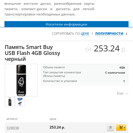
внешние жесткие диски, разнообразные карты
памяти, компакт-диски и дискеты для легкой
транспортировки необходимых данных.
Носители информации
↓
↑
СОРТИРОВАТЬ ПО
ЦЕНЕ
ПОПУЛЯРНОСТИ
253.24
Память Smart Buy
от
р.
USB Flash 4GB Glossy
черный
Объем памяти
4Gb
Тип закрытия коннектора
С колпачком
(Флеш-память)
Количество в упаковке
1
Еще
АРТИКУЛ
ЦЕНА
253.24
р.
328038