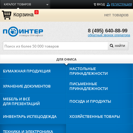
КАТАЛОГ ТОВАРОВ
ВХОД
РЕГИСТРАЦИЯ
0
ДОСТАВКА
Корзина
нет товаров
ОПЛАТА
8 (495) 640-88-99
ТОРГОВЫЕ МАРКИ
обратный звонок оператора
ПОЛЕЗНАЯ ИНФОРМАЦИЯ
НАЙТИ
О КОМПАНИИ
КОНТАКТЫ
ДЛЯ ОФИСА
ЗАДАТЬ ВОПРОС
НАСТОЛЬНЫЕ
БУМАЖНАЯ
ПРОДУКЦИЯ
ПРИНАДЛЕЖНОСТИ
ПИСЬМЕННЫЕ
ХРАНЕНИЕ
ДОКУМЕНТОВ
ПРИНАДЛЕЖНОСТИ
МЕБЕЛЬ И ВСЁ
ПОСУДА И
ПРОДУКТЫ
ДЛЯ ПРЕЗЕНТАЦИЙ
ИНВЕНТАРЬ И
СПЕЦОДЕЖДА
ХОЗЯЙСТВЕННЫЕ
ТОВАРЫ
ТЕХНИКА И
ЭЛЕКТРОНИКА