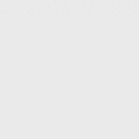
(С) 2006-2026 КОМПАНИЯ «ПОИНТЕР»
ИНТЕРНЕТ-МАГАЗИН ТОВАРОВ ДЛЯ ОФИСА.
ДОСТАВКА ПО МОСКВЕ И ВСЕЙ РОССИИ.
ВСЕ ПРАВА ЗАЩИЩЕНЫ.
КАТАЛОГ ТОВАРОВ
КОНТАКТЫ
ДОСТАВКА И САМОВЫВОЗ
О КОМПАНИИ
ОПЛАТА
ПОМОЩЬ
ГАРАНТИЯ И ВОЗВРАТ
ТОРГОВЫЕ МАРКИ
ДОКУМЕНТЫ
ПОЛИТИКА КОНФИДЕНЦИАЛЬНОСТИ
ЗАДАТЬ ВОПРОС
ВАКАНСИИ
НОВОСТИ
ПОЛЕЗНАЯ ИНФОРМАЦИЯ
ЗАКАЗАТЬ КАТАЛОГ
КОНТАКТЫ:
SHOP@IPOINTER.RU
8 (495) 640-88-99
ОФИС: 127106, МОСКВА,
ГОСТИНИЧНЫЙ ПРОЕЗД, Д.