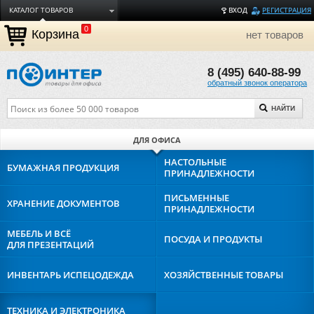
КАТАЛОГ ТОВАРОВ
ВХОД
РЕГИСТРАЦИЯ
0
ДОСТАВКА
Корзина
нет товаров
ОПЛАТА
8 (495) 640-88-99
ТОРГОВЫЕ МАРКИ
обратный звонок оператора
ПОЛЕЗНАЯ ИНФОРМАЦИЯ
НАЙТИ
О КОМПАНИИ
КОНТАКТЫ
ДЛЯ ОФИСА
ЗАДАТЬ ВОПРОС
НАСТОЛЬНЫЕ
БУМАЖНАЯ
ПРОДУКЦИЯ
ПРИНАДЛЕЖНОСТИ
ПИСЬМЕННЫЕ
ХРАНЕНИЕ
ДОКУМЕНТОВ
ПРИНАДЛЕЖНОСТИ
МЕБЕЛЬ И ВСЁ
ПОСУДА И
ПРОДУКТЫ
ДЛЯ ПРЕЗЕНТАЦИЙ
ИНВЕНТАРЬ И
СПЕЦОДЕЖДА
ХОЗЯЙСТВЕННЫЕ
ТОВАРЫ
ТЕХНИКА И
ЭЛЕКТРОНИКА