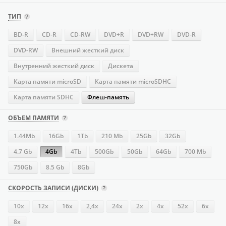
ТИП
BD-R
CD-R
CD-RW
DVD+R
DVD+RW
DVD-R
DVD-RW
Внешний жесткий диск
Внутренний жесткий диск
Дискета
Карта памяти microSD
Карта памяти microSDHC
Карта памяти SDHC
Флеш-память
ОБЪЕМ ПАМЯТИ
1.44Mb
16Gb
1Tb
210 Mb
25Gb
32Gb
4.7 Gb
4Gb
4Tb
500Gb
50Gb
64Gb
700 Mb
750Gb
8.5 Gb
8Gb
СКОРОСТЬ ЗАПИСИ (ДИСКИ)
10x
12x
16х
2,4x
24х
2x
4х
52х
6x
8x