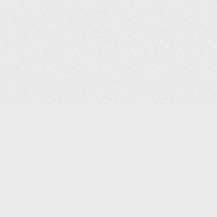
(С) 2006-2026 КОМПАНИЯ «ПОИНТЕР»
ИНТЕРНЕТ-МАГАЗИН ТОВАРОВ ДЛЯ ОФИСА.
ДОСТАВКА ПО МОСКВЕ И ВСЕЙ РОССИИ.
ВСЕ ПРАВА ЗАЩИЩЕНЫ.
КАТАЛОГ ТОВАРОВ
КОНТАКТЫ
ДОСТАВКА И САМОВЫВОЗ
О КОМПАНИИ
ОПЛАТА
ПОМОЩЬ
ГАРАНТИЯ И ВОЗВРАТ
ТОРГОВЫЕ МАРКИ
ДОКУМЕНТЫ
ПОЛИТИКА КОНФИДЕНЦИАЛЬНОСТИ
ЗАДАТЬ ВОПРОС
ВАКАНСИИ
НОВОСТИ
ПОЛЕЗНАЯ ИНФОРМАЦИЯ