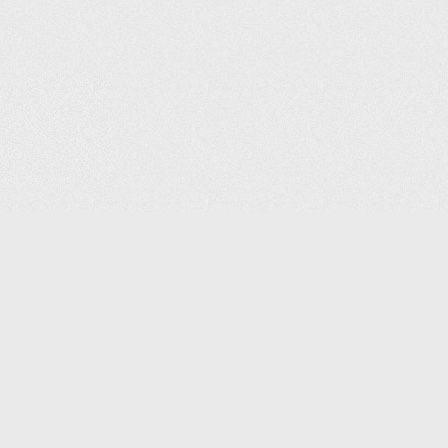
(С) 2006-2026 КОМПАНИЯ «ПОИНТЕР»
ИНТЕРНЕТ-МАГАЗИН ТОВАРОВ ДЛЯ ОФИСА.
ДОСТАВКА ПО МОСКВЕ И ВСЕЙ РОССИИ.
ВСЕ ПРАВА ЗАЩИЩЕНЫ.
КАТАЛОГ ТОВАРОВ
КОНТАКТЫ
ДОСТАВКА И САМОВЫВОЗ
О КОМПАНИИ
ОПЛАТА
ПОМОЩЬ
ГАРАНТИЯ И ВОЗВРАТ
ТОРГОВЫЕ МАРКИ
ДОКУМЕНТЫ
ПОЛИТИКА КОНФИДЕНЦИАЛЬНОСТИ
ЗАДАТЬ ВОПРОС
ВАКАНСИИ
НОВОСТИ
ПОЛЕЗНАЯ ИНФОРМАЦИЯ