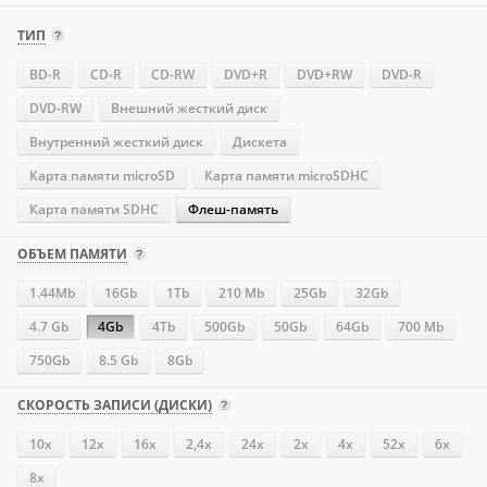
ТИП
BD-R
CD-R
CD-RW
DVD+R
DVD+RW
DVD-R
DVD-RW
Внешний жесткий диск
Внутренний жесткий диск
Дискета
Карта памяти microSD
Карта памяти microSDHC
Карта памяти SDHC
Флеш-память
ОБЪЕМ ПАМЯТИ
1.44Mb
16Gb
1Tb
210 Mb
25Gb
32Gb
4.7 Gb
4Gb
4Tb
500Gb
50Gb
64Gb
700 Mb
750Gb
8.5 Gb
8Gb
СКОРОСТЬ ЗАПИСИ (ДИСКИ)
10x
12x
16х
2,4x
24х
2x
4х
52х
6x
8x