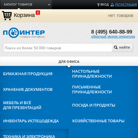
КАТАЛОГ ТОВАРОВ
ВХОД
РЕГИСТРАЦИЯ
0
ДОСТАВКА
Корзина
нет товаров
ОПЛАТА
8 (495) 640-88-99
ТОРГОВЫЕ МАРКИ
обратный звонок оператора
ПОЛЕЗНАЯ ИНФОРМАЦИЯ
НАЙТИ
О КОМПАНИИ
КОНТАКТЫ
ДЛЯ ОФИСА
ЗАДАТЬ ВОПРОС
НАСТОЛЬНЫЕ
БУМАЖНАЯ
ПРОДУКЦИЯ
ПРИНАДЛЕЖНОСТИ
ПИСЬМЕННЫЕ
ХРАНЕНИЕ
ДОКУМЕНТОВ
ПРИНАДЛЕЖНОСТИ
МЕБЕЛЬ И ВСЁ
ПОСУДА И
ПРОДУКТЫ
ДЛЯ ПРЕЗЕНТАЦИЙ
ИНВЕНТАРЬ И
СПЕЦОДЕЖДА
ХОЗЯЙСТВЕННЫЕ
ТОВАРЫ
ТЕХНИКА И
ЭЛЕКТРОНИКА