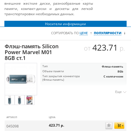
внешние жесткие диски, разнообразные карты
памяти, компакт-диски и дискеты для легкой
транспортировки необходимых данных.
Носители информации
↓
↑
СОРТИРОВАТЬ ПО
ЦЕНЕ
ПОПУЛЯРНОСТИ
423.71
Флэш-память Silicon
от
р.
Power Marvel M01
8GB ст.1
Тип
Флеш-память
Объем памяти
8Gb
Тип закрытия коннектора
С колпачком
(Флеш-память)
Еще
АРТИКУЛ
ЦЕНА
423.71
р.
045098