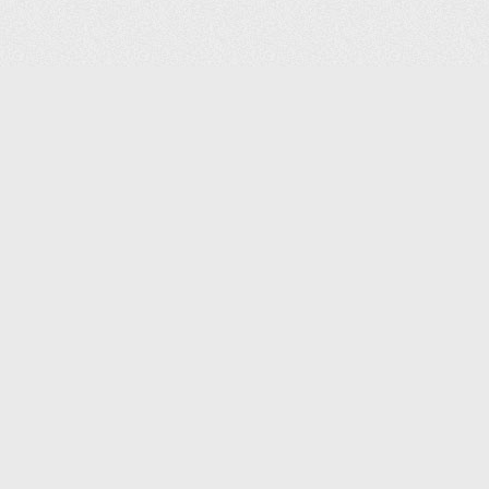
(С) 2006-2026 КОМПАНИЯ «ПОИНТЕР»
ИНТЕРНЕТ-МАГАЗИН ТОВАРОВ ДЛЯ ОФИСА.
ДОСТАВКА ПО МОСКВЕ И ВСЕЙ РОССИИ.
ВСЕ ПРАВА ЗАЩИЩЕНЫ.
КАТАЛОГ ТОВАРОВ
КОНТАКТЫ
ДОСТАВКА И САМОВЫВОЗ
О КОМПАНИИ
ОПЛАТА
ПОМОЩЬ
ГАРАНТИЯ И ВОЗВРАТ
ТОРГОВЫЕ МАРКИ
ДОКУМЕНТЫ
ПОЛИТИКА КОНФИДЕНЦИАЛЬНОСТИ
ЗАДАТЬ ВОПРОС
ВАКАНСИИ
НОВОСТИ
ПОЛЕЗНАЯ ИНФОРМАЦИЯ
ЗАКАЗАТЬ КАТАЛОГ
КОНТАКТЫ:
SHOP@IPOINTER.RU
8 (495) 640-88-99
ОФИС: 127106, МОСКВА,
ГОСТИНИЧНЫЙ ПРОЕЗД, Д.