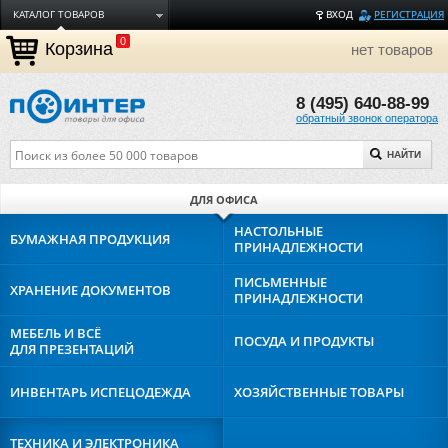
КАТАЛОГ ТОВАРОВ
ВХОД
РЕГИСТРАЦИЯ
0
ДОСТАВКА
Корзина
нет товаров
ОПЛАТА
8 (495) 640-88-99
ТОРГОВЫЕ МАРКИ
обратный звонок оператора
ПОЛЕЗНАЯ ИНФОРМАЦИЯ
НАЙТИ
О КОМПАНИИ
КОНТАКТЫ
ДЛЯ ОФИСА
ЗАДАТЬ ВОПРОС
НАСТОЛЬНЫЕ
БУМАЖНАЯ
ПРОДУКЦИЯ
ПРИНАДЛЕЖНОСТИ
ПИСЬМЕННЫЕ
ХРАНЕНИЕ
ДОКУМЕНТОВ
ПРИНАДЛЕЖНОСТИ
МЕБЕЛЬ И ВСЁ
ПОСУДА И
ПРОДУКТЫ
ДЛЯ ПРЕЗЕНТАЦИЙ
ИНВЕНТАРЬ И
СПЕЦОДЕЖДА
ХОЗЯЙСТВЕННЫЕ
ТОВАРЫ
ТЕХНИКА И
ЭЛЕКТРОНИКА