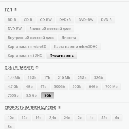
ТИП
BD-R
CD-R
CD-RW
DVD+R
DVD+RW
DVD-R
DVD-RW
Внешний жесткий диск
Внутренний жесткий диск
Дискета
Карта памяти microSD
Карта памяти microSDHC
Карта памяти SDHC
Флеш-память
ОБЪЕМ ПАМЯТИ
1.44Mb
16Gb
1Tb
210 Mb
25Gb
32Gb
4.7 Gb
4Gb
4Tb
500Gb
50Gb
64Gb
700 Mb
750Gb
8.5 Gb
8Gb
СКОРОСТЬ ЗАПИСИ (ДИСКИ)
10x
12x
16х
2,4x
24х
2x
4х
52х
6x
8x