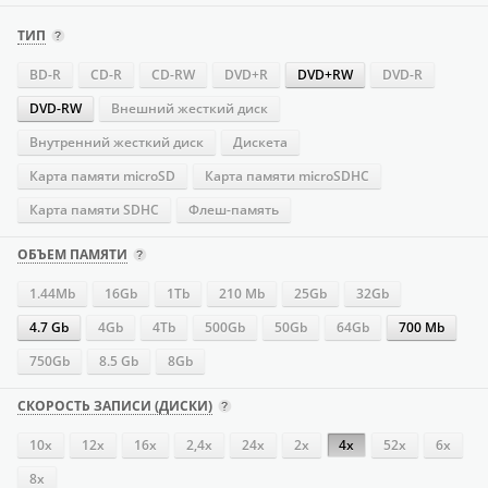
ТИП
BD-R
CD-R
CD-RW
DVD+R
DVD+RW
DVD-R
DVD-RW
Внешний жесткий диск
Внутренний жесткий диск
Дискета
Карта памяти microSD
Карта памяти microSDHC
Карта памяти SDHC
Флеш-память
ОБЪЕМ ПАМЯТИ
1.44Mb
16Gb
1Tb
210 Mb
25Gb
32Gb
4.7 Gb
4Gb
4Tb
500Gb
50Gb
64Gb
700 Mb
750Gb
8.5 Gb
8Gb
СКОРОСТЬ ЗАПИСИ (ДИСКИ)
10x
12x
16х
2,4x
24х
2x
4х
52х
6x
8x