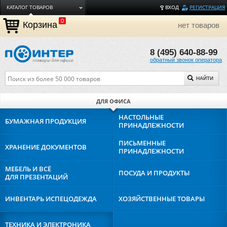
КАТАЛОГ ТОВАРОВ
ВХОД
РЕГИСТРАЦИЯ
0
ДОСТАВКА
Корзина
нет товаров
ОПЛАТА
8 (495) 640-88-99
ТОРГОВЫЕ МАРКИ
обратный звонок оператора
ПОЛЕЗНАЯ ИНФОРМАЦИЯ
НАЙТИ
О КОМПАНИИ
КОНТАКТЫ
ДЛЯ ОФИСА
ЗАДАТЬ ВОПРОС
НАСТОЛЬНЫЕ
БУМАЖНАЯ
ПРОДУКЦИЯ
ПРИНАДЛЕЖНОСТИ
ПИСЬМЕННЫЕ
ХРАНЕНИЕ
ДОКУМЕНТОВ
ПРИНАДЛЕЖНОСТИ
МЕБЕЛЬ И ВСЁ
ПОСУДА И
ПРОДУКТЫ
ДЛЯ ПРЕЗЕНТАЦИЙ
ИНВЕНТАРЬ И
СПЕЦОДЕЖДА
ХОЗЯЙСТВЕННЫЕ
ТОВАРЫ
ТЕХНИКА И
ЭЛЕКТРОНИКА