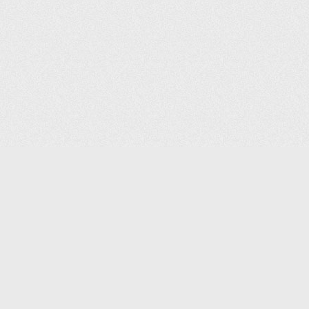
(С) 2006-2026 КОМПАНИЯ «ПОИНТЕР»
ИНТЕРНЕТ-МАГАЗИН ТОВАРОВ ДЛЯ ОФИСА.
ДОСТАВКА ПО МОСКВЕ И ВСЕЙ РОССИИ.
ВСЕ ПРАВА ЗАЩИЩЕНЫ.
КАТАЛОГ ТОВАРОВ
КОНТАКТЫ
ДОСТАВКА И САМОВЫВОЗ
О КОМПАНИИ
ОПЛАТА
ПОМОЩЬ
ГАРАНТИЯ И ВОЗВРАТ
ТОРГОВЫЕ МАРКИ
ДОКУМЕНТЫ
ПОЛИТИКА КОНФИДЕНЦИАЛЬНОСТИ
ЗАДАТЬ ВОПРОС
ВАКАНСИИ
НОВОСТИ
ПОЛЕЗНАЯ ИНФОРМАЦИЯ