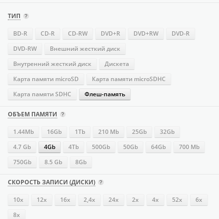
ТИП
BD-R
CD-R
CD-RW
DVD+R
DVD+RW
DVD-R
DVD-RW
Внешний жесткий диск
Внутренний жесткий диск
Дискета
Карта памяти microSD
Карта памяти microSDHC
Карта памяти SDHC
Флеш-память
ОБЪЕМ ПАМЯТИ
1.44Mb
16Gb
1Tb
210 Mb
25Gb
32Gb
4.7 Gb
4Gb
4Tb
500Gb
50Gb
64Gb
700 Mb
750Gb
8.5 Gb
8Gb
СКОРОСТЬ ЗАПИСИ (ДИСКИ)
10x
12x
16х
2,4x
24х
2x
4х
52х
6x
8x