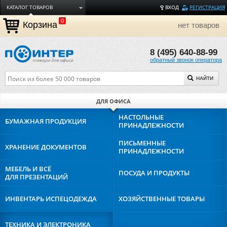
КАТАЛОГ ТОВАРОВ
ВХОД
РЕГИСТРАЦИЯ
0
ДОСТАВКА
Корзина
нет товаров
ОПЛАТА
8 (495) 640-88-99
ТОРГОВЫЕ МАРКИ
обратный звонок оператора
ПОЛЕЗНАЯ ИНФОРМАЦИЯ
НАЙТИ
О КОМПАНИИ
КОНТАКТЫ
ДЛЯ ОФИСА
ЗАДАТЬ ВОПРОС
НАСТОЛЬНЫЕ
БУМАЖНАЯ
ПРОДУКЦИЯ
ПРИНАДЛЕЖНОСТИ
ПИСЬМЕННЫЕ
ХРАНЕНИЕ
ДОКУМЕНТОВ
ПРИНАДЛЕЖНОСТИ
МЕБЕЛЬ И ВСЁ
ПОСУДА И
ПРОДУКТЫ
ДЛЯ ПРЕЗЕНТАЦИЙ
ИНВЕНТАРЬ И
СПЕЦОДЕЖДА
ХОЗЯЙСТВЕННЫЕ
ТОВАРЫ
ТЕХНИКА И
ЭЛЕКТРОНИКА