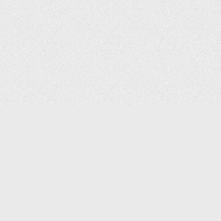
(С) 2006-2026 КОМПАНИЯ «ПОИНТЕР»
ИНТЕРНЕТ-МАГАЗИН ТОВАРОВ ДЛЯ ОФИСА.
ДОСТАВКА ПО МОСКВЕ И ВСЕЙ РОССИИ.
ВСЕ ПРАВА ЗАЩИЩЕНЫ.
КАТАЛОГ ТОВАРОВ
КОНТАКТЫ
ДОСТАВКА И САМОВЫВОЗ
О КОМПАНИИ
ОПЛАТА
ПОМОЩЬ
ГАРАНТИЯ И ВОЗВРАТ
ТОРГОВЫЕ МАРКИ
ДОКУМЕНТЫ
ПОЛИТИКА КОНФИДЕНЦИАЛЬНОСТИ
ЗАДАТЬ ВОПРОС
ВАКАНСИИ
НОВОСТИ
ПОЛЕЗНАЯ ИНФОРМАЦИЯ