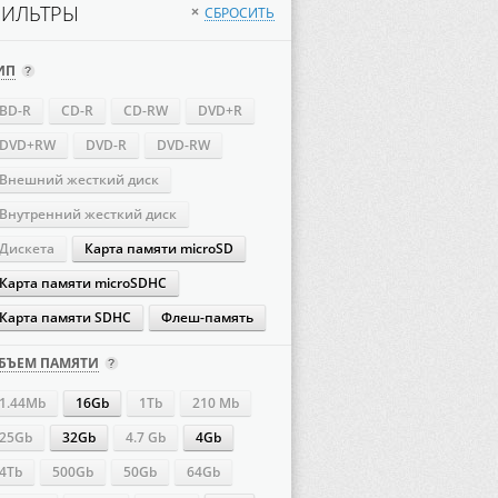
ИЛЬТРЫ
СБРОСИТЬ
×
ИП
BD-R
CD-R
CD-RW
DVD+R
DVD+RW
DVD-R
DVD-RW
Внешний жесткий диск
Внутренний жесткий диск
Дискета
Карта памяти microSD
Карта памяти microSDHC
Карта памяти SDHC
Флеш-память
БЪЕМ ПАМЯТИ
1.44Mb
16Gb
1Tb
210 Mb
25Gb
32Gb
4.7 Gb
4Gb
4Tb
500Gb
50Gb
64Gb