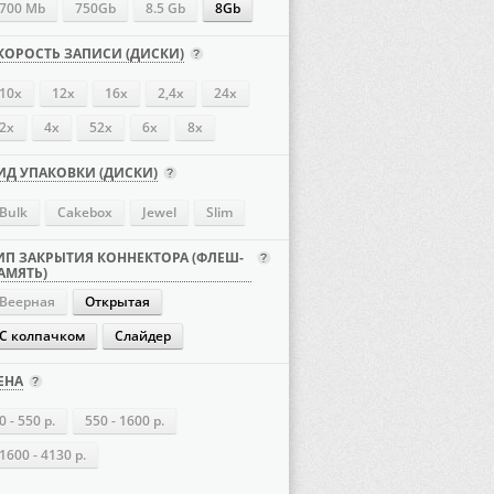
700 Mb
750Gb
8.5 Gb
8Gb
КОРОСТЬ ЗАПИСИ (ДИСКИ)
10x
12x
16х
2,4x
24х
2x
4х
52х
6x
8x
ИД УПАКОВКИ (ДИСКИ)
Bulk
Cakebox
Jewel
Slim
ИП ЗАКРЫТИЯ КОННЕКТОРА (ФЛЕШ-
АМЯТЬ)
Веерная
Открытая
С колпачком
Слайдер
ЕНА
0 - 550 р.
550 - 1600 р.
1600 - 4130 р.