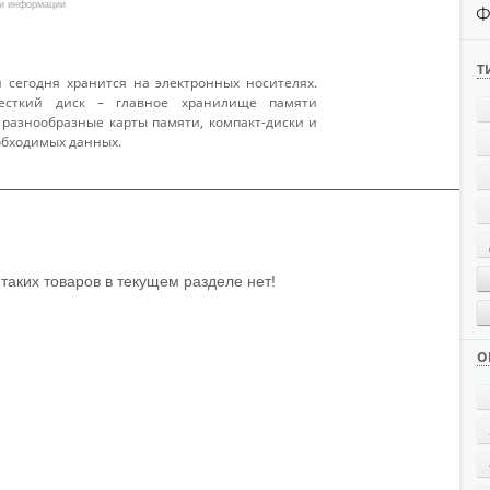
ли информации
Ф
Т
сегодня хранится на электронных носителях.
есткий диск – главное хранилище памяти
 разнообразные карты памяти, компакт-диски и
обходимых данных.
таких товаров в текущем разделе нет!
О