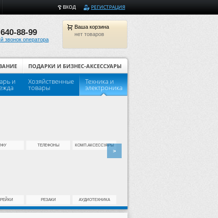
ВХОД
РЕГИСТРАЦИЯ
Ваша
корзина
 640-88-99
нет товаров
й звонок оператора
ВАНИЕ
ПОДАРКИ И БИЗНЕС-АКСЕССУАРЫ
арь и
Хозяйственные
Техника и
Популярные товары для шко
ежда
товары
электроника
МФУ
ТЕЛЕФОНЫ
КОМП.АКСЕССУАРЫ
>
АРЕЙКИ
РЕЗАКИ
АУДИОТЕХНИКА