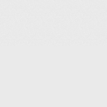
КОНТАКТЫ:
8 (495) 640-88-99
SHOP@IPOINTER.RU
ОФИС: 127106, МОСКВА,
АТАЛОГ
ГОСТИНИЧНЫЙ ПРОЕЗД, Д. 8,