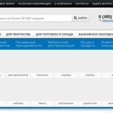
ВЫЕ МАРКИ
ПОЛЕЗНАЯ ИНФОРМАЦИЯ
О КОМПАНИИ
КОНТАКТЫ
ЗАДАТЬ ВОПРОС
8 (495)
НАЙТИ
обратны
Ы
ДЛЯ ТВОРЧЕСТВА
ДЛЯ ТОРГОВЛИ И СКЛАДА
БАНКОВСКОЕ ОБОРУДО
ение
Письменные
Мебель и всё
Посуда и
Инвент
ментов
принадлежности
для презентаций
продукты
спецод
..
ДЛЯ ЛАМИНАТОРОВ
ПРИНТЕРЫ
СКАНЕРЫ
КОПИРЫ
ЧАЙНИКИ
ЛАМПЫ
СВЕТИЛЬНИКИ
УДЛИНИТЕЛИ
БАТ