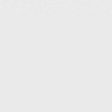
(С) 2006-2026 КОМПАНИЯ «ПОИНТЕР»
ИНТЕРНЕТ-МАГАЗИН ТОВАРОВ ДЛЯ ОФИСА.
ДОСТАВКА ПО МОСКВЕ И ВСЕЙ РОССИИ.
ВСЕ ПРАВА ЗАЩИЩЕНЫ.
КАТАЛОГ ТОВАРОВ
КОНТАКТЫ
ДОСТАВКА И САМОВЫВОЗ
О КОМПАНИИ
ОПЛАТА
ПОМОЩЬ
ГАРАНТИЯ И ВОЗВРАТ
ТОРГОВЫЕ МАРКИ
ДОКУМЕНТЫ
ПОЛИТИКА КОНФИДЕНЦИАЛЬНОСТИ
ЗАДАТЬ ВОПРОС
ВАКАНСИИ
НОВОСТИ
ПОЛЕЗНАЯ ИНФОРМАЦИЯ
ЗАКАЗАТЬ КАТАЛОГ
КОНТАКТЫ:
SHOP@IPOINTER.RU
8 (495) 640-88-99
ОФИС: 127106, МОСКВА,
ГОСТИНИЧНЫЙ ПРОЕЗД, Д.