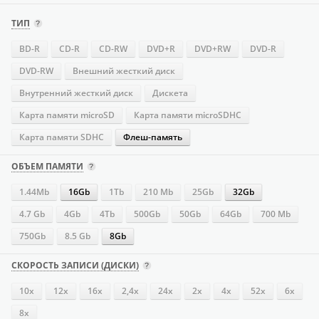
ТИП
BD-R
CD-R
CD-RW
DVD+R
DVD+RW
DVD-R
DVD-RW
Внешний жесткий диск
Внутренний жесткий диск
Дискета
Карта памяти microSD
Карта памяти microSDHC
Карта памяти SDHC
Флеш-память
ОБЪЕМ ПАМЯТИ
1.44Mb
16Gb
1Tb
210 Mb
25Gb
32Gb
4.7 Gb
4Gb
4Tb
500Gb
50Gb
64Gb
700 Mb
750Gb
8.5 Gb
8Gb
СКОРОСТЬ ЗАПИСИ (ДИСКИ)
10x
12x
16х
2,4x
24х
2x
4х
52х
6x
8x