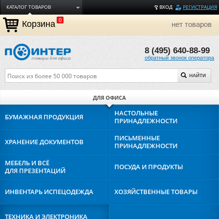
КАТАЛОГ ТОВАРОВ
ВХОД
РЕГИСТРАЦИЯ
0
ДОСТАВКА
Корзина
нет товаров
ОПЛАТА
8 (495) 640-88-99
ТОРГОВЫЕ МАРКИ
обратный звонок оператора
ПОЛЕЗНАЯ ИНФОРМАЦИЯ
НАЙТИ
О КОМПАНИИ
КОНТАКТЫ
ДЛЯ ОФИСА
ЗАДАТЬ ВОПРОС
НАСТОЛЬНЫЕ
БУМАЖНАЯ
ПРОДУКЦИЯ
ПРИНАДЛЕЖНОСТИ
ПИСЬМЕННЫЕ
ХРАНЕНИЕ
ДОКУМЕНТОВ
ПРИНАДЛЕЖНОСТИ
МЕБЕЛЬ И ВСЁ
ПОСУДА И
ПРОДУКТЫ
ДЛЯ ПРЕЗЕНТАЦИЙ
ИНВЕНТАРЬ И
СПЕЦОДЕЖДА
ХОЗЯЙСТВЕННЫЕ
ТОВАРЫ
ТЕХНИКА И
ЭЛЕКТРОНИКА