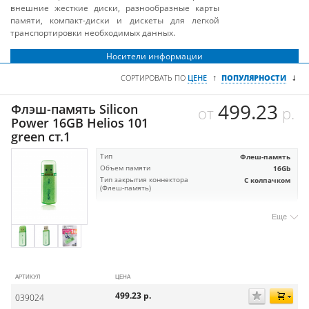
внешние жесткие диски, разнообразные карты
памяти, компакт-диски и дискеты для легкой
транспортировки необходимых данных.
Носители информации
↓
↑
СОРТИРОВАТЬ ПО
ЦЕНЕ
ПОПУЛЯРНОСТИ
499.23
Флэш-память Silicon
от
р.
Power 16GB Helios 101
green ст.1
Тип
Флеш-память
Объем памяти
16Gb
Тип закрытия коннектора
С колпачком
(Флеш-память)
Еще
АРТИКУЛ
ЦЕНА
499.23
р.
039024