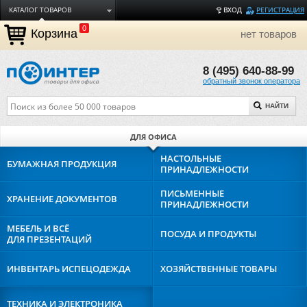
КАТАЛОГ ТОВАРОВ
ВХОД
РЕГИСТРАЦИЯ
0
ДОСТАВКА
Корзина
нет товаров
ОПЛАТА
8 (495) 640-88-99
ТОРГОВЫЕ МАРКИ
обратный звонок оператора
ПОЛЕЗНАЯ ИНФОРМАЦИЯ
НАЙТИ
О КОМПАНИИ
КОНТАКТЫ
ДЛЯ ОФИСА
ЗАДАТЬ ВОПРОС
НАСТОЛЬНЫЕ
БУМАЖНАЯ
ПРОДУКЦИЯ
ПРИНАДЛЕЖНОСТИ
ПИСЬМЕННЫЕ
ХРАНЕНИЕ
ДОКУМЕНТОВ
ПРИНАДЛЕЖНОСТИ
МЕБЕЛЬ И ВСЁ
ПОСУДА И
ПРОДУКТЫ
ДЛЯ ПРЕЗЕНТАЦИЙ
ИНВЕНТАРЬ И
СПЕЦОДЕЖДА
ХОЗЯЙСТВЕННЫЕ
ТОВАРЫ
ТЕХНИКА И
ЭЛЕКТРОНИКА