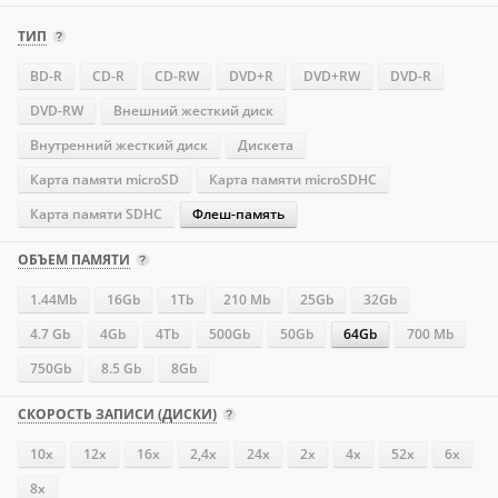
ТИП
BD-R
CD-R
CD-RW
DVD+R
DVD+RW
DVD-R
DVD-RW
Внешний жесткий диск
Внутренний жесткий диск
Дискета
Карта памяти microSD
Карта памяти microSDHC
Карта памяти SDHC
Флеш-память
ОБЪЕМ ПАМЯТИ
1.44Mb
16Gb
1Tb
210 Mb
25Gb
32Gb
4.7 Gb
4Gb
4Tb
500Gb
50Gb
64Gb
700 Mb
750Gb
8.5 Gb
8Gb
СКОРОСТЬ ЗАПИСИ (ДИСКИ)
10x
12x
16х
2,4x
24х
2x
4х
52х
6x
8x