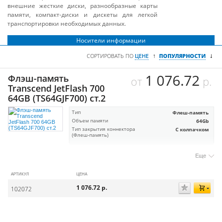
внешние жесткие диски, разнообразные карты
памяти, компакт-диски и дискеты для легкой
транспортировки необходимых данных.
Носители информации
↓
↑
СОРТИРОВАТЬ ПО
ЦЕНЕ
ПОПУЛЯРНОСТИ
1 076.72
Флэш-память
от
р.
Transcend JetFlash 700
64GB (TS64GJF700) ст.2
Тип
Флеш-память
Объем памяти
64Gb
Тип закрытия коннектора
С колпачком
(Флеш-память)
Еще
АРТИКУЛ
ЦЕНА
1 076.72
р.
102072