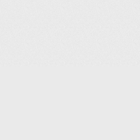
(С) 2006-2026 КОМПАНИЯ «ПОИНТЕР»
ИНТЕРНЕТ-МАГАЗИН ТОВАРОВ ДЛЯ ОФИСА.
ДОСТАВКА ПО МОСКВЕ И ВСЕЙ РОССИИ.
ВСЕ ПРАВА ЗАЩИЩЕНЫ.
КАТАЛОГ ТОВАРОВ
КОНТАКТЫ
ДОСТАВКА И САМОВЫВОЗ
О КОМПАНИИ
ОПЛАТА
ПОМОЩЬ
ГАРАНТИЯ И ВОЗВРАТ
ТОРГОВЫЕ МАРКИ
ДОКУМЕНТЫ
ПОЛИТИКА КОНФИДЕНЦИАЛЬНОСТИ
ЗАДАТЬ ВОПРОС
ВАКАНСИИ
НОВОСТИ
ПОЛЕЗНАЯ ИНФОРМАЦИЯ