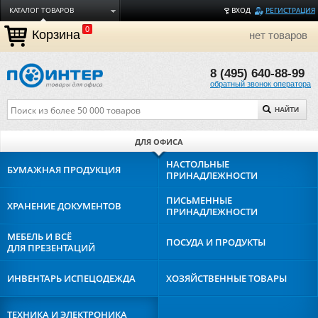
КАТАЛОГ ТОВАРОВ
ВХОД
РЕГИСТРАЦИЯ
0
ДОСТАВКА
Корзина
нет товаров
ОПЛАТА
8 (495) 640-88-99
ТОРГОВЫЕ МАРКИ
обратный звонок оператора
ПОЛЕЗНАЯ ИНФОРМАЦИЯ
НАЙТИ
О КОМПАНИИ
КОНТАКТЫ
ДЛЯ ОФИСА
ЗАДАТЬ ВОПРОС
НАСТОЛЬНЫЕ
БУМАЖНАЯ
ПРОДУКЦИЯ
ПРИНАДЛЕЖНОСТИ
ПИСЬМЕННЫЕ
ХРАНЕНИЕ
ДОКУМЕНТОВ
ПРИНАДЛЕЖНОСТИ
МЕБЕЛЬ И ВСЁ
ПОСУДА И
ПРОДУКТЫ
ДЛЯ ПРЕЗЕНТАЦИЙ
ИНВЕНТАРЬ И
СПЕЦОДЕЖДА
ХОЗЯЙСТВЕННЫЕ
ТОВАРЫ
ТЕХНИКА И
ЭЛЕКТРОНИКА