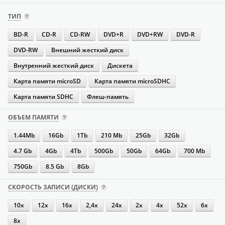
ТИП
BD-R
CD-R
CD-RW
DVD+R
DVD+RW
DVD-R
DVD-RW
Внешний жесткий диск
Внутренний жесткий диск
Дискета
Карта памяти microSD
Карта памяти microSDHC
Карта памяти SDHC
Флеш-память
ОБЪЕМ ПАМЯТИ
1.44Mb
16Gb
1Tb
210 Mb
25Gb
32Gb
4.7 Gb
4Gb
4Tb
500Gb
50Gb
64Gb
700 Mb
750Gb
8.5 Gb
8Gb
СКОРОСТЬ ЗАПИСИ (ДИСКИ)
10x
12x
16х
2,4x
24х
2x
4х
52х
6x
8x