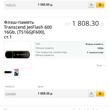
1 585.05
р.
160525
1 808.30
Флэш-память
от
р.
Transcend JetFlash 600
16Gb, (TS16GJF600),
ст.1
Тип
Флеш-память
Объем памяти
16Gb
Тип закрытия коннектора
С колпачком
(Флеш-память)
Еще
АРТИКУЛ
ЦЕНА
1 808.30
р.
026689