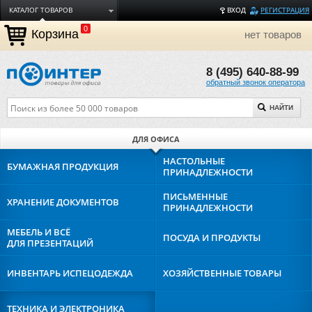
КАТАЛОГ ТОВАРОВ
ВХОД
РЕГИСТРАЦИЯ
0
ДОСТАВКА
Корзина
нет товаров
ОПЛАТА
8 (495) 640-88-99
ТОРГОВЫЕ МАРКИ
обратный звонок оператора
ПОЛЕЗНАЯ ИНФОРМАЦИЯ
НАЙТИ
О КОМПАНИИ
КОНТАКТЫ
ДЛЯ ОФИСА
ЗАДАТЬ ВОПРОС
НАСТОЛЬНЫЕ
БУМАЖНАЯ
ПРОДУКЦИЯ
ПРИНАДЛЕЖНОСТИ
ПИСЬМЕННЫЕ
ХРАНЕНИЕ
ДОКУМЕНТОВ
ПРИНАДЛЕЖНОСТИ
МЕБЕЛЬ И ВСЁ
ПОСУДА И
ПРОДУКТЫ
ДЛЯ ПРЕЗЕНТАЦИЙ
ИНВЕНТАРЬ И
СПЕЦОДЕЖДА
ХОЗЯЙСТВЕННЫЕ
ТОВАРЫ
ТЕХНИКА И
ЭЛЕКТРОНИКА