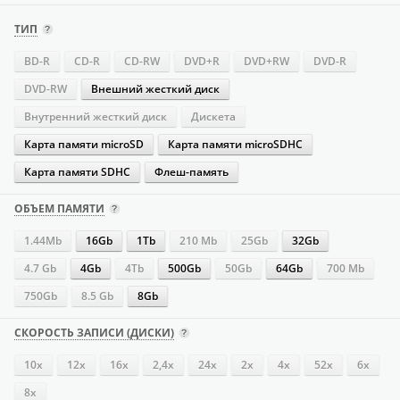
ТИП
BD-R
CD-R
CD-RW
DVD+R
DVD+RW
DVD-R
DVD-RW
Внешний жесткий диск
Внутренний жесткий диск
Дискета
Карта памяти microSD
Карта памяти microSDHC
Карта памяти SDHC
Флеш-память
ОБЪЕМ ПАМЯТИ
1.44Mb
16Gb
1Tb
210 Mb
25Gb
32Gb
4.7 Gb
4Gb
4Tb
500Gb
50Gb
64Gb
700 Mb
750Gb
8.5 Gb
8Gb
СКОРОСТЬ ЗАПИСИ (ДИСКИ)
10x
12x
16х
2,4x
24х
2x
4х
52х
6x
8x