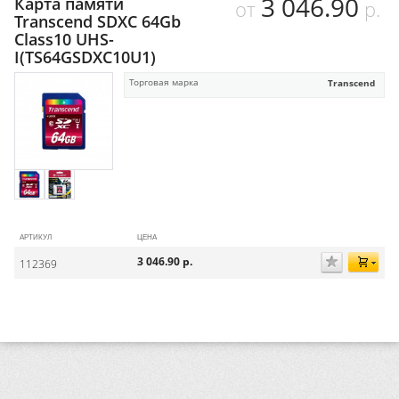
3 046.90
Карта памяти
от
р.
Transcend SDXC 64Gb
Class10 UHS-
I(TS64GSDXC10U1)
Торговая марка
Transcend
АРТИКУЛ
ЦЕНА
3 046.90
р.
112369