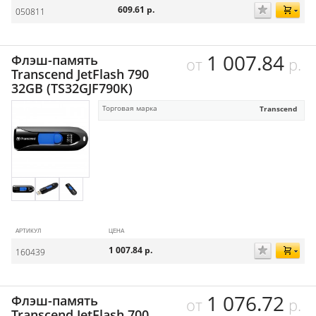
609.61
р.
050811
1 007.84
Флэш-память
от
р.
Transcend JetFlash 790
32GB (TS32GJF790K)
Торговая марка
Transcend
АРТИКУЛ
ЦЕНА
1 007.84
р.
160439
1 076.72
Флэш-память
от
р.
Transcend JetFlash 700