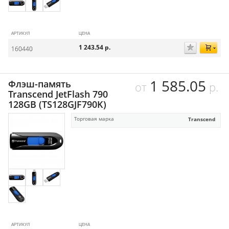
АРТИКУЛ
ЦЕНА
1 243.54
р.
160440
1 585.05
Флэш-память
от
р.
Transcend JetFlash 790
128GB (TS128GJF790K)
Торговая марка
Transcend
АРТИКУЛ
ЦЕНА