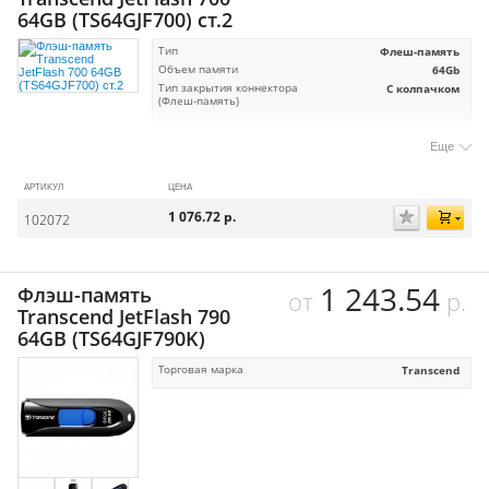
64GB (TS64GJF700) ст.2
Тип
Флеш-память
Объем памяти
64Gb
Тип закрытия коннектора
С колпачком
(Флеш-память)
Еще
АРТИКУЛ
ЦЕНА
1 076.72
р.
102072
1 243.54
Флэш-память
от
р.
Transcend JetFlash 790
64GB (TS64GJF790K)
Торговая марка
Transcend