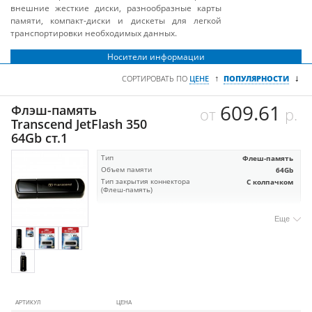
внешние жесткие диски, разнообразные карты
памяти, компакт-диски и дискеты для легкой
транспортировки необходимых данных.
Носители информации
↓
↑
СОРТИРОВАТЬ ПО
ЦЕНЕ
ПОПУЛЯРНОСТИ
609.61
Флэш-память
от
р.
Transcend JetFlash 350
64Gb ст.1
Тип
Флеш-память
Объем памяти
64Gb
Тип закрытия коннектора
С колпачком
(Флеш-память)
Еще
АРТИКУЛ
ЦЕНА