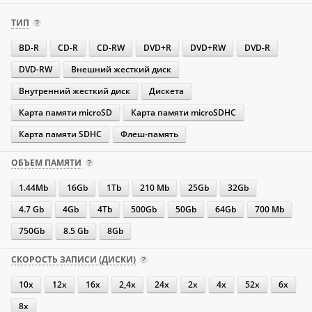
ТИП
BD-R
CD-R
CD-RW
DVD+R
DVD+RW
DVD-R
DVD-RW
Внешний жесткий диск
Внутренний жесткий диск
Дискета
Карта памяти microSD
Карта памяти microSDHC
Карта памяти SDHC
Флеш-память
ОБЪЕМ ПАМЯТИ
1.44Mb
16Gb
1Tb
210 Mb
25Gb
32Gb
4.7 Gb
4Gb
4Tb
500Gb
50Gb
64Gb
700 Mb
750Gb
8.5 Gb
8Gb
СКОРОСТЬ ЗАПИСИ (ДИСКИ)
10x
12x
16х
2,4x
24х
2x
4х
52х
6x
8x