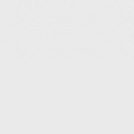
(С) 2006-2026 КОМПАНИЯ «ПОИНТЕР»
ИНТЕРНЕТ-МАГАЗИН ТОВАРОВ ДЛЯ ОФИСА.
ДОСТАВКА ПО МОСКВЕ И ВСЕЙ РОССИИ.
ВСЕ ПРАВА ЗАЩИЩЕНЫ.
КАТАЛОГ ТОВАРОВ
КОНТАКТЫ
ДОСТАВКА И САМОВЫВОЗ
О КОМПАНИИ
ОПЛАТА
ПОМОЩЬ
ГАРАНТИЯ И ВОЗВРАТ
ТОРГОВЫЕ МАРКИ
ДОКУМЕНТЫ
ПОЛИТИКА КОНФИДЕНЦИАЛЬНОСТИ
ЗАДАТЬ ВОПРОС
ВАКАНСИИ
НОВОСТИ
ПОЛЕЗНАЯ ИНФОРМАЦИЯ