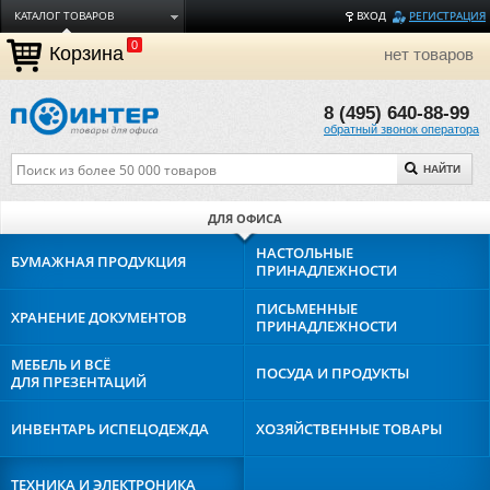
КАТАЛОГ ТОВАРОВ
ВХОД
РЕГИСТРАЦИЯ
0
ДОСТАВКА
Корзина
нет товаров
ОПЛАТА
8 (495) 640-88-99
ТОРГОВЫЕ МАРКИ
обратный звонок оператора
ПОЛЕЗНАЯ ИНФОРМАЦИЯ
НАЙТИ
О КОМПАНИИ
КОНТАКТЫ
ДЛЯ ОФИСА
ЗАДАТЬ ВОПРОС
НАСТОЛЬНЫЕ
БУМАЖНАЯ
ПРОДУКЦИЯ
ПРИНАДЛЕЖНОСТИ
ПИСЬМЕННЫЕ
ХРАНЕНИЕ
ДОКУМЕНТОВ
ПРИНАДЛЕЖНОСТИ
МЕБЕЛЬ И ВСЁ
ПОСУДА И
ПРОДУКТЫ
ДЛЯ ПРЕЗЕНТАЦИЙ
ИНВЕНТАРЬ И
СПЕЦОДЕЖДА
ХОЗЯЙСТВЕННЫЕ
ТОВАРЫ
ТЕХНИКА И
ЭЛЕКТРОНИКА