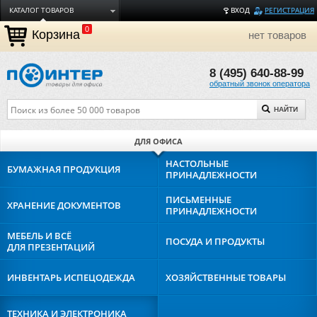
КАТАЛОГ ТОВАРОВ
ВХОД
РЕГИСТРАЦИЯ
0
ДОСТАВКА
Корзина
нет товаров
ОПЛАТА
8 (495) 640-88-99
ТОРГОВЫЕ МАРКИ
обратный звонок оператора
ПОЛЕЗНАЯ ИНФОРМАЦИЯ
НАЙТИ
О КОМПАНИИ
КОНТАКТЫ
ДЛЯ ОФИСА
ЗАДАТЬ ВОПРОС
НАСТОЛЬНЫЕ
БУМАЖНАЯ
ПРОДУКЦИЯ
ПРИНАДЛЕЖНОСТИ
ПИСЬМЕННЫЕ
ХРАНЕНИЕ
ДОКУМЕНТОВ
ПРИНАДЛЕЖНОСТИ
МЕБЕЛЬ И ВСЁ
ПОСУДА И
ПРОДУКТЫ
ДЛЯ ПРЕЗЕНТАЦИЙ
ИНВЕНТАРЬ И
СПЕЦОДЕЖДА
ХОЗЯЙСТВЕННЫЕ
ТОВАРЫ
ТЕХНИКА И
ЭЛЕКТРОНИКА