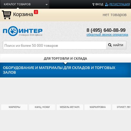
КАТАЛОГ ТОВАРОВ
ВХОД
РЕГИСТРАЦИЯ
0
ДОСТАВКА
Корзина
нет товаров
ОПЛАТА
8 (495) 640-88-99
ТОРГОВЫЕ МАРКИ
обратный звонок оператора
ПОЛЕЗНАЯ ИНФОРМАЦИЯ
НАЙТИ
О КОМПАНИИ
КОНТАКТЫ
ДЛЯ ТОРГОВЛИ И СКЛАДА
ЗАДАТЬ ВОПРОС
ОБОРУДОВАНИЕ И МАТЕРИАЛЫ ДЛЯ СКЛАДОВ И ТОРГОВЫХ
ЗАЛОВ
МАРКЕРЫ
КАНЦ. НОЖИ
МЕБЕЛЬ МЕТАЛЛ.
МАРКИРОВКА
ЭТИКЕТ ЛЕ