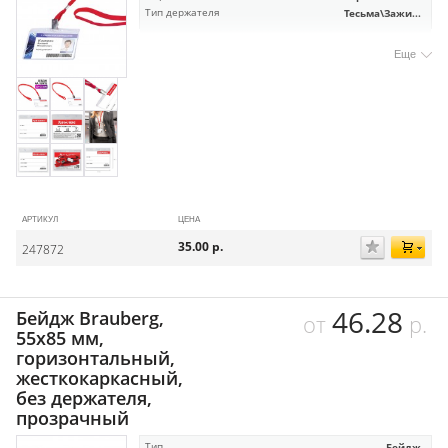
Тип держателя
Тесьма\Зажи...
Еще
АРТИКУЛ
ЦЕНА
35.00
р.
247872
46.28
Бейдж Brauberg,
от
р.
55х85 мм,
горизонтальный,
жесткокаркасный,
без держателя,
прозрачный
Тип
Бейдж