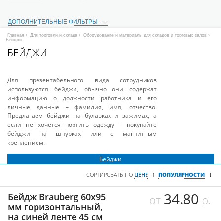
ДОПОЛНИТЕЛЬНЫЕ ФИЛЬТРЫ
Главная
›
Для торговли и склада
›
Оборудование и материалы для складов и торговых залов
›
Бейджи
БЕЙДЖИ
Для презентабельного вида сотрудников
используются бейджи, обычно они содержат
информацию о должности работника и его
личные данные – фамилия, имя, отчество.
Предлагаем бейджи на булавках и зажимах, а
если не хочется портить одежду – покупайте
бейджи на шнурках или с магнитным
креплением.
Бейджи
↓
↑
СОРТИРОВАТЬ ПО
ЦЕНЕ
ПОПУЛЯРНОСТИ
34.80
Бейдж Brauberg 60х95
от
р.
мм горизонтальный,
на синей ленте 45 см