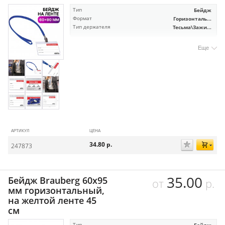
Тип
Бейдж
Формат
Горизонталь...
Тип держателя
Тесьма\Зажи...
Еще
АРТИКУЛ
ЦЕНА
34.80
р.
247873
35.00
Бейдж Brauberg 60х95
от
р.
мм горизонтальный,
на желтой ленте 45
см
Тип
Бейдж