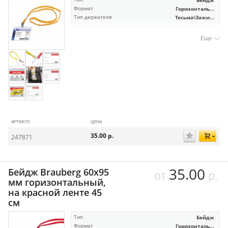
Формат
Горизонталь...
Тип держателя
Тесьма\Зажи...
Еще
АРТИКУЛ
ЦЕНА
35.00
р.
247871
35.00
Бейдж Brauberg 60х95
от
р.
мм горизонтальный,
на красной ленте 45
см
Тип
Бейдж
Формат
Горизонталь...