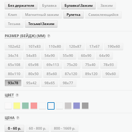
Без держателя
Булавка
Булавка\Зажим
Зажим
Клип
Магнитный зажим
Рулетка
Самоклеющийся
Тесьма
Тесьма\Зажим
РАЗМЕР (БЕЙДЖ) (ММ)
102х62
107х83
110х80
120х87
17х67
190х60
34х74
54х85
54х90
55х90
60х90
64х90
65х108
65х98
69х113
75х20
75х40
78х93
80х110
80х50
85х60
87х120
89х120
90х60
93х78
95х42
98х65
98х77
ЦВЕТ
ЦЕНА
0 - 60 р.
60 - 800 р.
800 - 1669 р.