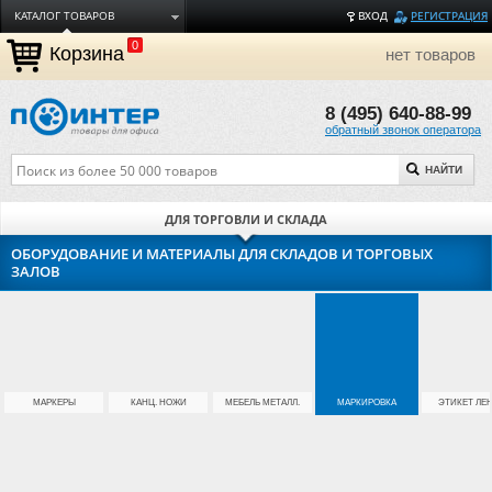
КАТАЛОГ ТОВАРОВ
ВХОД
РЕГИСТРАЦИЯ
0
ДОСТАВКА
Корзина
нет товаров
ОПЛАТА
8 (495) 640-88-99
ТОРГОВЫЕ МАРКИ
обратный звонок оператора
ПОЛЕЗНАЯ ИНФОРМАЦИЯ
НАЙТИ
О КОМПАНИИ
КОНТАКТЫ
ДЛЯ ТОРГОВЛИ И СКЛАДА
ЗАДАТЬ ВОПРОС
ОБОРУДОВАНИЕ И МАТЕРИАЛЫ ДЛЯ СКЛАДОВ И ТОРГОВЫХ
ЗАЛОВ
МАРКЕРЫ
КАНЦ. НОЖИ
МЕБЕЛЬ МЕТАЛЛ.
МАРКИРОВКА
ЭТИКЕТ ЛЕ