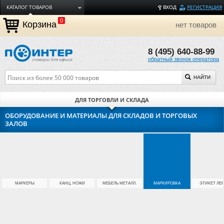
КАТАЛОГ ТОВАРОВ
ВХОД
РЕГИСТРАЦИЯ
0
ДОСТАВКА
Корзина
нет товаров
ОПЛАТА
8 (495) 640-88-99
ТОРГОВЫЕ МАРКИ
обратный звонок оператора
ПОЛЕЗНАЯ ИНФОРМАЦИЯ
НАЙТИ
О КОМПАНИИ
КОНТАКТЫ
ДЛЯ ТОРГОВЛИ И СКЛАДА
ЗАДАТЬ ВОПРОС
ОБОРУДОВАНИЕ И МАТЕРИАЛЫ ДЛЯ СКЛАДОВ И ТОРГОВЫХ
ЗАЛОВ
МАРКЕРЫ
КАНЦ. НОЖИ
МЕБЕЛЬ МЕТАЛЛ.
МАРКИРОВКА
ЭТИКЕТ ЛЕ