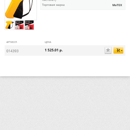
Торговая марка
MoTEX
АРТИКУЛ
ЦЕНА
1 525.01
р.
014393