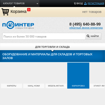
КАТАЛОГ ТОВАРОВ
ВХОД
РЕГИСТРАЦИЯ
0
ДОСТАВКА
Корзина
нет товаров
ОПЛАТА
8 (495) 640-88-99
ТОРГОВЫЕ МАРКИ
обратный звонок оператора
ПОЛЕЗНАЯ ИНФОРМАЦИЯ
НАЙТИ
О КОМПАНИИ
КОНТАКТЫ
ДЛЯ ТОРГОВЛИ И СКЛАДА
ЗАДАТЬ ВОПРОС
ОБОРУДОВАНИЕ И МАТЕРИАЛЫ ДЛЯ СКЛАДОВ И ТОРГОВЫХ
ЗАЛОВ
МАРКЕРЫ
КАНЦ. НОЖИ
МЕБЕЛЬ МЕТАЛЛ.
МАРКИРОВКА
ЭТИКЕТ ЛЕ