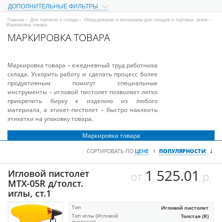
ДОПОЛНИТЕЛЬНЫЕ ФИЛЬТРЫ
Главная
›
Для торговли и склада
›
Оборудование и материалы для складов и торговых залов
›
Маркировка товара
МАРКИРОВКА ТОВАРА
Маркировка товара – ежедневный труд работника
склада. Ускорить работу и сделать процесс более
продуктивным помогут специальные
инструменты – игловой пистолет позволяет легко
прикрепить бирку к изделию из любого
материала, а этикет-пистолет – быстро наклеить
этикетки на упаковку товара.
Маркировка товара
↓
↑
СОРТИРОВАТЬ ПО
ЦЕНЕ
ПОПУЛЯРНОСТИ
1 525.01
Игловой пистолет
от
р.
МТХ-05R д/толст.
иглы, ст.1
Тип
Игловой пистолет
Тип иглы (Игловой
Толстая (R)
пистолет)