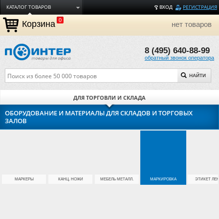
КАТАЛОГ ТОВАРОВ
ВХОД
РЕГИСТРАЦИЯ
0
ДОСТАВКА
Корзина
нет товаров
ОПЛАТА
8 (495) 640-88-99
ТОРГОВЫЕ МАРКИ
обратный звонок оператора
ПОЛЕЗНАЯ ИНФОРМАЦИЯ
НАЙТИ
О КОМПАНИИ
КОНТАКТЫ
ДЛЯ ТОРГОВЛИ И СКЛАДА
ЗАДАТЬ ВОПРОС
ОБОРУДОВАНИЕ И МАТЕРИАЛЫ ДЛЯ СКЛАДОВ И ТОРГОВЫХ
ЗАЛОВ
МАРКЕРЫ
КАНЦ. НОЖИ
МЕБЕЛЬ МЕТАЛЛ.
МАРКИРОВКА
ЭТИКЕТ ЛЕ