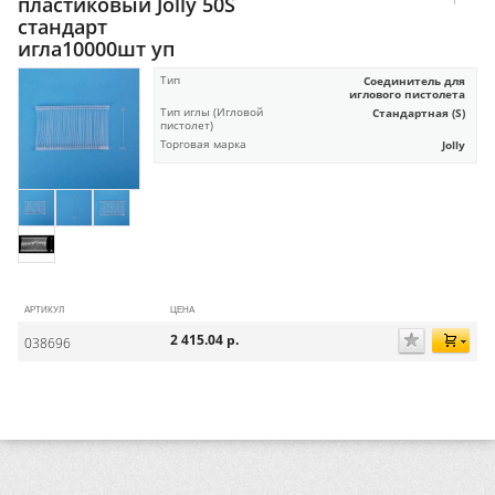
пластиковый Jolly 50S
стандарт
игла10000шт уп
Тип
Соединитель для
иглового пистолета
Тип иглы (Игловой
Стандартная (S)
пистолет)
Торговая марка
Jolly
АРТИКУЛ
ЦЕНА
2 415.04
р.
038696