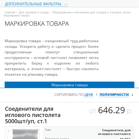
ДОПОЛНИТЕЛЬНЫЕ ФИЛЬТРЫ
Главная
›
Для торговли и склада
›
Оборудование и материалы для складов и торговых залов
›
Маркировка товара
МАРКИРОВКА ТОВАРА
Маркировка товара – ежедневный труд работника
склада. Ускорить работу и сделать процесс более
продуктивным помогут специальные
инструменты – игловой пистолет позволяет легко
прикрепить бирку к изделию из любого
материала, а этикет-пистолет – быстро наклеить
этикетки на упаковку товара.
Маркировка товара
↓
↑
СОРТИРОВАТЬ ПО
ЦЕНЕ
ПОПУЛЯРНОСТИ
646.29
Соеденители для
от
р.
иглового пистолета
5000шт/уп, ст.1
Тип
Соединитель для
иглового пистолета
Торговая марка