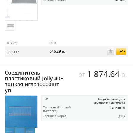
MoTEX
АРТИКУЛ
ЦЕНА
646.29
р.
008302
1 874.64
Соединитель
от
р.
пластиковый Jolly 40F
тонкая игла10000шт
уп
Тип
Соединитель для
иглового пистолета
Тип иглы (Игловой
Тонкая (F)
пистолет)
Торговая марка
Jolly