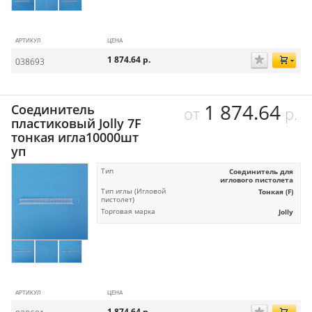
АРТИКУЛ
ЦЕНА
1 874.64
р.
038693
1 874.64
Соединитель
от
р.
пластиковый Jolly 7F
тонкая игла10000шт
уп
Тип
Соединитель для
иглового пистолета
Тип иглы (Игловой
Тонкая (F)
пистолет)
Торговая марка
Jolly
АРТИКУЛ
ЦЕНА
1 874.64
р.