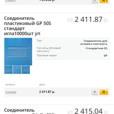
038691
2 411.87
Соединитель
от
р.
пластиковый GP 50S
стандарт
игла10000шт уп
Тип
Соединитель для
иглового пистолета
Тип иглы (Игловой
Стандартная (S)
пистолет)
Торговая марка
GP
АРТИКУЛ
ЦЕНА
2 411.87
р.
034000
2 415.04
Соединитель
от
р.