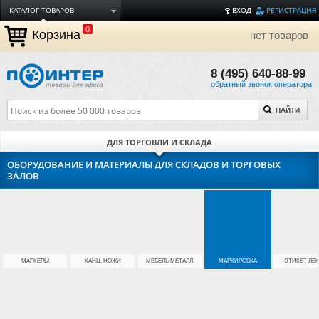
КАТАЛОГ ТОВАРОВ
ВХОД
РЕГИСТРАЦИЯ
0
ДОСТАВКА
Корзина
нет товаров
ОПЛАТА
8 (495) 640-88-99
ТОРГОВЫЕ МАРКИ
обратный звонок оператора
ПОЛЕЗНАЯ ИНФОРМАЦИЯ
НАЙТИ
О КОМПАНИИ
КОНТАКТЫ
ДЛЯ ТОРГОВЛИ И СКЛАДА
ЗАДАТЬ ВОПРОС
ОБОРУДОВАНИЕ И МАТЕРИАЛЫ ДЛЯ СКЛАДОВ И ТОРГОВЫХ
ЗАЛОВ
МАРКЕРЫ
КАНЦ. НОЖИ
МЕБЕЛЬ МЕТАЛЛ.
МАРКИРОВКА
ЭТИКЕТ ЛЕ