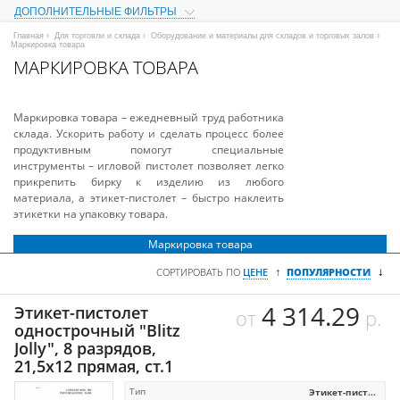
ДОПОЛНИТЕЛЬНЫЕ ФИЛЬТРЫ
Главная
›
Для торговли и склада
›
Оборудование и материалы для складов и торговых залов
›
Маркировка товара
МАРКИРОВКА ТОВАРА
Маркировка товара – ежедневный труд работника
склада. Ускорить работу и сделать процесс более
продуктивным помогут специальные
инструменты – игловой пистолет позволяет легко
прикрепить бирку к изделию из любого
материала, а этикет-пистолет – быстро наклеить
этикетки на упаковку товара.
Маркировка товара
↓
↑
СОРТИРОВАТЬ ПО
ЦЕНЕ
ПОПУЛЯРНОСТИ
4 314.29
Этикет-пистолет
от
р.
однострочный "Blitz
Jolly", 8 разрядов,
21,5х12 прямая, ст.1
Тип
Этикет-пист...