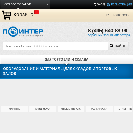
КАТАЛОГ ТОВАРОВ
ВХОД
РЕГИСТРАЦИЯ
0
ДОСТАВКА
Корзина
нет товаров
ОПЛАТА
8 (495) 640-88-99
ТОРГОВЫЕ МАРКИ
обратный звонок оператора
ПОЛЕЗНАЯ ИНФОРМАЦИЯ
НАЙТИ
О КОМПАНИИ
КОНТАКТЫ
ДЛЯ ТОРГОВЛИ И СКЛАДА
ЗАДАТЬ ВОПРОС
ОБОРУДОВАНИЕ И МАТЕРИАЛЫ ДЛЯ СКЛАДОВ И ТОРГОВЫХ
ЗАЛОВ
МАРКЕРЫ
КАНЦ. НОЖИ
МЕБЕЛЬ МЕТАЛЛ.
МАРКИРОВКА
ЭТИКЕТ ЛЕ