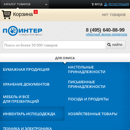
КАТАЛОГ ТОВАРОВ
ВХОД
РЕГИСТРАЦИЯ
0
ДОСТАВКА
Корзина
нет товаров
ОПЛАТА
8 (495) 640-88-99
ТОРГОВЫЕ МАРКИ
обратный звонок оператора
ПОЛЕЗНАЯ ИНФОРМАЦИЯ
НАЙТИ
О КОМПАНИИ
КОНТАКТЫ
ДЛЯ ОФИСА
ЗАДАТЬ ВОПРОС
НАСТОЛЬНЫЕ
БУМАЖНАЯ
ПРОДУКЦИЯ
ПРИНАДЛЕЖНОСТИ
ПИСЬМЕННЫЕ
ХРАНЕНИЕ
ДОКУМЕНТОВ
ПРИНАДЛЕЖНОСТИ
МЕБЕЛЬ И ВСЁ
ПОСУДА И
ПРОДУКТЫ
ДЛЯ ПРЕЗЕНТАЦИЙ
ИНВЕНТАРЬ И
СПЕЦОДЕЖДА
ХОЗЯЙСТВЕННЫЕ
ТОВАРЫ
ТЕХНИКА И
ЭЛЕКТРОНИКА