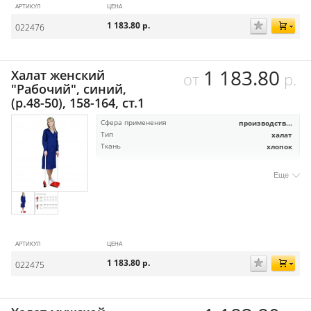
АРТИКУЛ
ЦЕНА
1 183.80
р.
022476
1 183.80
Халат женский
от
р.
"Рабочий", синий,
(р.48-50), 158-164, ст.1
Сфера применения
производств...
Тип
халат
Ткань
хлопок
Еще
АРТИКУЛ
ЦЕНА
1 183.80
р.
022475