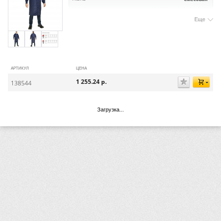
Еще
АРТИКУЛ
ЦЕНА
1 255.24
р.
138544
Загрузка...