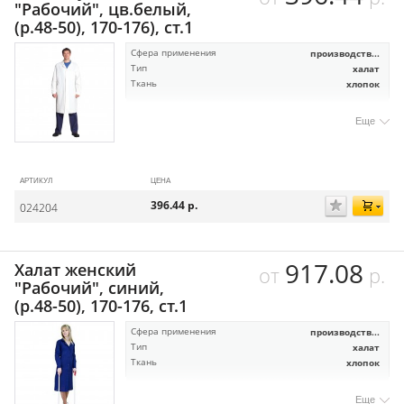
"Рабочий", цв.белый,
(р.48-50), 170-176), ст.1
Сфера применения
производств...
Тип
халат
Ткань
хлопок
Еще
АРТИКУЛ
ЦЕНА
396.44
р.
024204
917.08
Халат женский
от
р.
"Рабочий", синий,
(р.48-50), 170-176, ст.1
Сфера применения
производств...
Тип
халат
Ткань
хлопок
Еще