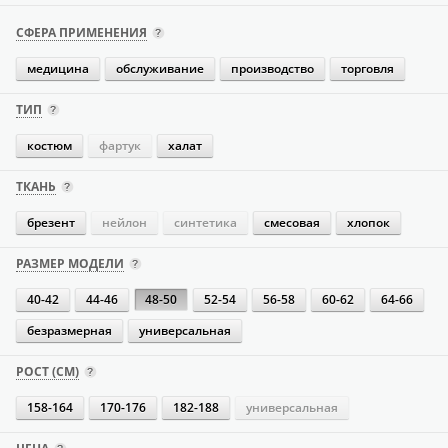
СФЕРА ПРИМЕНЕНИЯ
медицина
обслуживание
производство
торговля
ТИП
костюм
фартук
халат
ТКАНЬ
брезент
нейлон
синтетика
смесовая
хлопок
РАЗМЕР МОДЕЛИ
40-42
44-46
48-50
52-54
56-58
60-62
64-66
безразмерная
универсальная
РОСТ (СМ)
158-164
170-176
182-188
универсальная