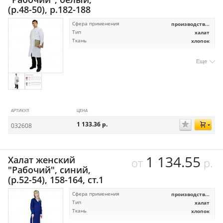
(р.48-50), р.182-188
Сфера применения
производств...
Тип
халат
Ткань
хлопок
Еще
АРТИКУЛ
ЦЕНА
1 133.36
р.
032608
1 134.55
Халат женский
от
р.
"Рабочий", синий,
(р.52-54), 158-164, ст.1
Сфера применения
производств...
Тип
халат
Ткань
хлопок