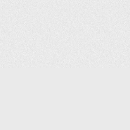
(С) 2006-2026 КОМПАНИЯ «ПОИНТЕР»
ИНТЕРНЕТ-МАГАЗИН ТОВАРОВ ДЛЯ ОФИСА.
ДОСТАВКА ПО МОСКВЕ И ВСЕЙ РОССИИ.
ВСЕ ПРАВА ЗАЩИЩЕНЫ.
КАТАЛОГ ТОВАРОВ
КОНТАКТЫ
ДОСТАВКА И САМОВЫВОЗ
О КОМПАНИИ
ОПЛАТА
ПОМОЩЬ
ГАРАНТИЯ И ВОЗВРАТ
ТОРГОВЫЕ МАРКИ
ДОКУМЕНТЫ
ПОЛИТИКА КОНФИДЕНЦИАЛЬНОСТИ
ЗАДАТЬ ВОПРОС
ВАКАНСИИ
НОВОСТИ