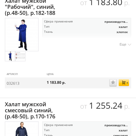
1 183.80
Халат мужской
от
р.
"Рабочий", синий,
(р.48-50), р.182-188
Сфера применения
производств...
Тип
халат
Ткань
хлопок
Еще
АРТИКУЛ
ЦЕНА
1 183.80
р.
032613
1 255.24
Халат мужской
от
р.
смесовый синий,
(р.48-50), р.170-176
Сфера применения
производств...
Тип
халат
Ткань
смесовая