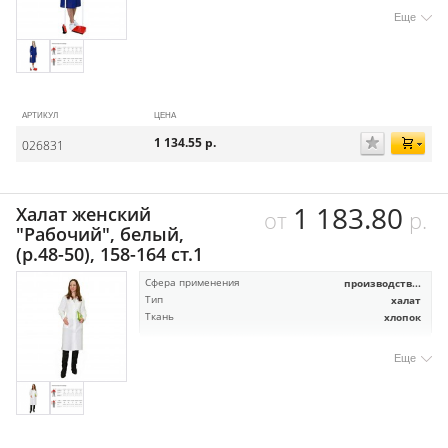
Еще
АРТИКУЛ
ЦЕНА
1 134.55
р.
026831
1 183.80
Халат женский
от
р.
"Рабочий", белый,
(р.48-50), 158-164 ст.1
Сфера применения
производств...
Тип
халат
Ткань
хлопок
Еще