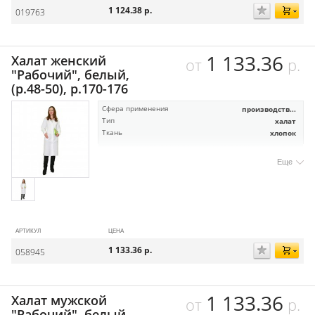
1 124.38
р.
019763
1 133.36
Халат женский
от
р.
"Рабочий", белый,
(р.48-50), р.170-176
Сфера применения
производств...
Тип
халат
Ткань
хлопок
Еще
АРТИКУЛ
ЦЕНА
1 133.36
р.
058945
1 133.36
Халат мужской
от
р.
"Рабочий", белый,