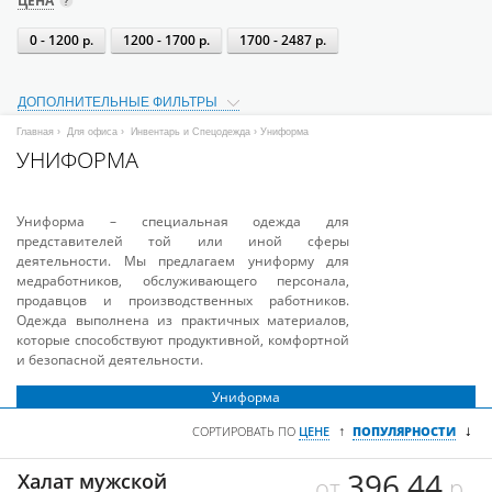
ЦЕНА
0 - 1200 р.
1200 - 1700 р.
1700 - 2487 р.
ДОПОЛНИТЕЛЬНЫЕ ФИЛЬТРЫ
Главная
›
Для офиса
›
Инвентарь и Спецодежда
› Униформа
УНИФОРМА
Униформа – специальная одежда для
представителей той или иной сферы
деятельности. Мы предлагаем униформу для
медработников, обслуживающего персонала,
продавцов и производственных работников.
Одежда выполнена из практичных материалов,
которые способствуют продуктивной, комфортной
и безопасной деятельности.
Униформа
↓
↑
СОРТИРОВАТЬ ПО
ЦЕНЕ
ПОПУЛЯРНОСТИ
396.44
Халат мужской
от
р.