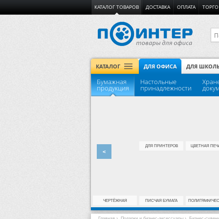
КАТАЛОГ ТОВАРОВ
ДОСТАВКА
ОПЛАТА
ТОРГО
КАТАЛОГ
ДЛЯ ОФИСА
ДЛЯ ШКОЛ
Бумажная
Настольные
Хран
продукция
принадлежности
доку
ДЛЯ ПРИНТЕРОВ
ЦВЕТНАЯ ПЕЧ
<
ЧЕРТЁЖНАЯ
ПИСЧАЯ БУМАГА
ПОЛИГРАФИЧЕ
Главная
›
Подарки и бизнес-аксессуары
›
Бизнес-сувен