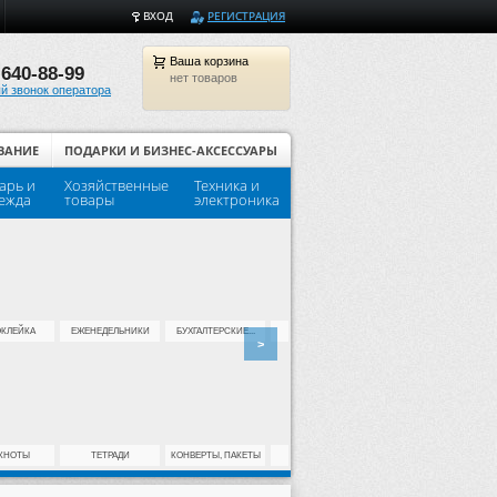
ВХОД
РЕГИСТРАЦИЯ
Ваша
корзина
 640-88-99
нет товаров
й звонок оператора
ВАНИЕ
ПОДАРКИ И БИЗНЕС-АКСЕССУАРЫ
арь и
Хозяйственные
Техника и
Популярные товары для шко
ежда
товары
электроника
КЛЕЙКА
ЕЖЕНЕДЕЛЬНИКИ
БУХГАЛТЕРСКИЕ...
ДЫРОКОЛЫ
КЛЕЙ
>
КНОТЫ
ТЕТРАДИ
КОНВЕРТЫ, ПАКЕТЫ
ДЛЯ ПАЛЬЦЕВ
НОЖИ