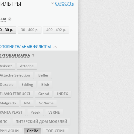
ИЛЬТРЫ
СБРОСИТЬ
×
ЕНА
0 - 30 р.
30 - 400 р.
400 - 492 р.
ОПОЛНИТЕЛЬНЫЕ ФИЛЬТРЫ
ОРГОВАЯ МАРКА
Askent
Attache
Attache Selection
Befler
Durable
Edding
Elisir
FLAVIO FERRUCCI
Grand
INDEX
Malgrado
N/A
NoName
PANTA PLAST
Petek
VERNE
ДПС
ПИТЕРСКИЙ ДОМ МОДЕЛЕЙ
РИЧИОНИ
Спейс
ТОП-СПИН