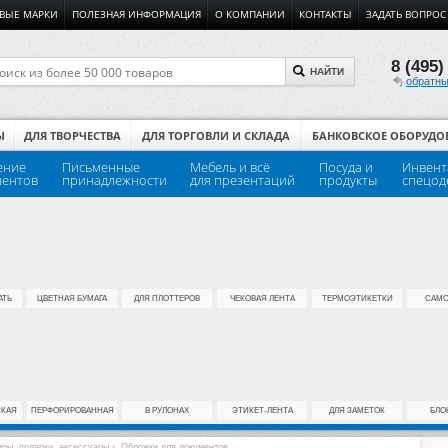
ВЫЕ МАРКИ
ПОЛЕЗНАЯ ИНФОРМАЦИЯ
О КОМПАНИИ
КОНТАКТЫ
ЗАДАТЬ ВОПРОС
8 (495)
НАЙТИ
обратны
Ы
ДЛЯ ТВОРЧЕСТВА
ДЛЯ ТОРГОВЛИ И СКЛАДА
БАНКОВСКОЕ ОБОРУДО
ение
Письменные
Мебель и всё
Посуда и
Инвент
ментов
принадлежности
для презентаций
продукты
спецод
АТЬ
ЦВЕТНАЯ БУМАГА
ДЛЯ ПЛОТТЕРОВ
ЧЕКОВАЯ ЛЕНТА
ТЕРМОЭТИКЕТКИ
САМО
СКАЯ
ПЕРФОРИРОВАННАЯ
В РУЛОНАХ
ЭТИКЕТ-ЛЕНТА
ДЛЯ ЗАМЕТОК
БЛО
иры, подарки, аксессуары
›
Обложки для документов