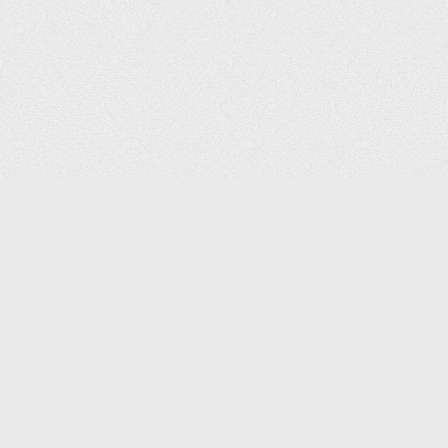
КОНТАКТЫ:
8 (495) 640-88-99
SHOP@IPOINTER.RU
ОФИС: 127106, МОСКВА,
АТАЛОГ
ГОСТИНИЧНЫЙ ПРОЕЗД, Д. 8,
КОРП.1, ПОДЪЕЗД 1, ОФИС 501