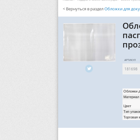
< Вернуться в раздел
Обложки для док
Обл
пас
про
АРТИКУЛ
181698
Обложки д
Материал
Цвет
Тип упако
Торговая 