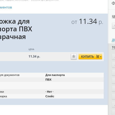
Ф
ументов
Ц
11.34
ожка для
от
р.
порта ПВХ
зрачная
Д
Т
ЦЕНА
11.34
р.
КУПИТЬ
ля документов
Для паспорта
ПВХ
вки
∙ Нет ∙
марка
Спейс