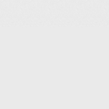
(С) 2006-2026 КОМПАНИЯ «ПОИНТЕР»
ИНТЕРНЕТ-МАГАЗИН ТОВАРОВ ДЛЯ ОФИСА.
ДОСТАВКА ПО МОСКВЕ И ВСЕЙ РОССИИ.
ВСЕ ПРАВА ЗАЩИЩЕНЫ.
КАТАЛОГ ТОВАРОВ
КОНТАКТЫ
ДОСТАВКА И САМОВЫВОЗ
О КОМПАНИИ
ОПЛАТА
ПОМОЩЬ
ГАРАНТИЯ И ВОЗВРАТ
ТОРГОВЫЕ МАРКИ
ДОКУМЕНТЫ
ПОЛИТИКА КОНФИДЕНЦИАЛЬНОСТИ
ЗАДАТЬ ВОПРОС
ВАКАНСИИ
НОВОСТИ
ПОЛЕЗНАЯ ИНФОРМАЦИЯ
ЗАКАЗАТЬ КАТАЛОГ