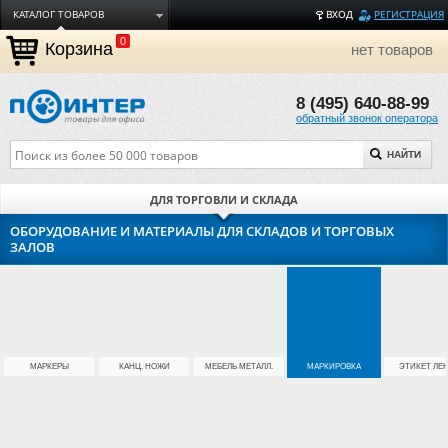
КАТАЛОГ ТОВАРОВ
ВХОД
РЕГИСТРАЦИЯ
0
ДОСТАВКА
Корзина
нет товаров
ОПЛАТА
8 (495) 640-88-99
ТОРГОВЫЕ МАРКИ
обратный звонок оператора
ПОЛЕЗНАЯ ИНФОРМАЦИЯ
НАЙТИ
О КОМПАНИИ
КОНТАКТЫ
ДЛЯ ТОРГОВЛИ И СКЛАДА
ЗАДАТЬ ВОПРОС
ОБОРУДОВАНИЕ И МАТЕРИАЛЫ ДЛЯ СКЛАДОВ И ТОРГОВЫХ
ЗАЛОВ
МАРКЕРЫ
КАНЦ. НОЖИ
МЕБЕЛЬ МЕТАЛЛ.
МАРКИРОВКА
ЭТИКЕТ ЛЕ