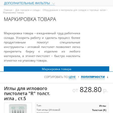
ДОПОЛНИТЕЛЬНЫЕ ФИЛЬТРЫ
Главная
›
Для торговли и склада
›
Оборудование и материалы для складов и торговых залов
›
Маркировка товара
МАРКИРОВКА ТОВАРА
Маркировка товара – ежедневный труд работника
склада. Ускорить работу и сделать процесс более
продуктивным помогут специальные
инструменты – игловой пистолет позволяет легко
прикрепить бирку к изделию из любого
материала, а этикет-пистолет – быстро наклеить
этикетки на упаковку товара.
Маркировка товара
↓
↑
СОРТИРОВАТЬ ПО
ЦЕНЕ
ПОПУЛЯРНОСТИ
828.80
Иглы для иглового
от
р.
пистолета "R" толст.
игла , ст.5
Тип
Иглы
Тип иглы (Игловой
Толстая (R)
пистолет)