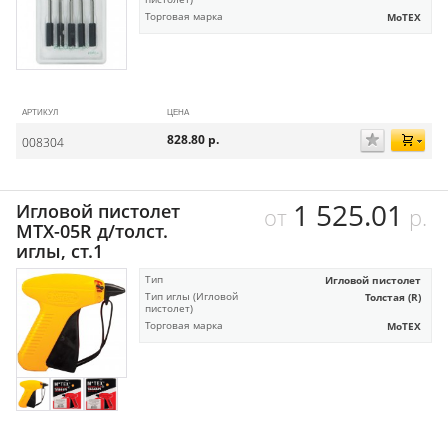
Торговая марка
MoTEX
АРТИКУЛ
ЦЕНА
828.80
р.
008304
1 525.01
Игловой пистолет
от
р.
МТХ-05R д/толст.
иглы, ст.1
Тип
Игловой пистолет
Тип иглы (Игловой
Толстая (R)
пистолет)
Торговая марка
MoTEX