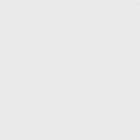
КАТАЛОГ ТОВАРОВ
КОНТАКТЫ
ДОСТАВКА И САМОВЫВОЗ
О КОМПАНИИ
ОПЛАТА
ПОМОЩЬ
ГАРАНТИЯ И ВОЗВРАТ
ТОРГОВЫЕ МАРКИ
ЗАКАЗАТЬ К
ДОКУМЕНТЫ
ПОЛИТИКА КОНФИДЕНЦИАЛЬНОСТИ
ЗАДАТЬ ВОПРОС
ВАКАНСИИ
НОВОСТИ
ПОЛЕЗНАЯ ИНФОРМАЦИЯ