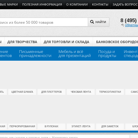
ВЫЕ МАРКИ
ПОЛЕЗНАЯ ИНФОРМАЦИЯ
О КОМПАНИИ
КОНТАКТЫ
ЗАДАТЬ ВОПРОС
8 (495)
НАЙТИ
обратны
Ы
ДЛЯ ТВОРЧЕСТВА
ДЛЯ ТОРГОВЛИ И СКЛАДА
БАНКОВСКОЕ ОБОРУДО
ение
Письменные
Мебель и всё
Посуда и
Инвент
ментов
принадлежности
для презентаций
продукты
спецод
АТЬ
ЦВЕТНАЯ БУМАГА
ДЛЯ ПЛОТТЕРОВ
ЧЕКОВАЯ ЛЕНТА
ТЕРМОЭТИКЕТКИ
САМО
СКАЯ
ПЕРФОРИРОВАННАЯ
В РУЛОНАХ
ЭТИКЕТ-ЛЕНТА
ДЛЯ ЗАМЕТОК
БЛО
риалы для складов и торговых залов
›
Маркировка товара