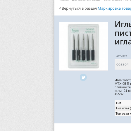
< Вернуться в раздел
Маркировка това
Игл
пист
игла
АРТИКУЛ
008304
Игла толс
MTX-05 R (
плотной т
иглы- 21 м
45532.
Тип
Тип иглы 
Торговая 