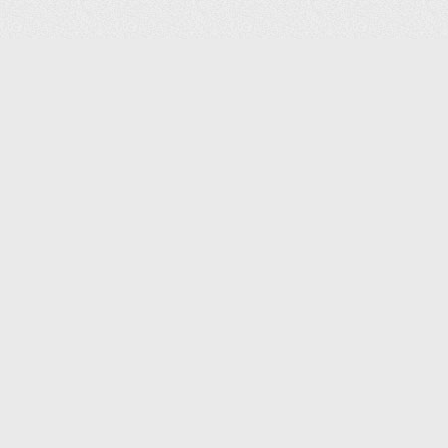
(С) 2006-2026 КОМПАНИЯ «ПОИНТЕР»
ИНТЕРНЕТ-МАГАЗИН ТОВАРОВ ДЛЯ ОФИСА.
ДОСТАВКА ПО МОСКВЕ И ВСЕЙ РОССИИ.
ВСЕ ПРАВА ЗАЩИЩЕНЫ.