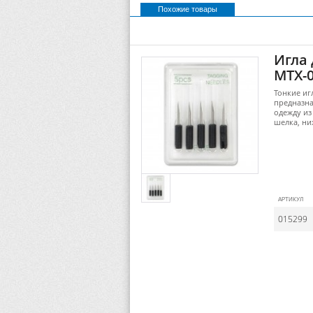
Похожие товары
ПОКАЗАТЬ ВСЕ
Игла
MTX-0
Тонкие иг
предназна
одежду из
шелка, ни
АРТИКУЛ
015299