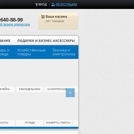
ВХОД
РЕГИСТРАЦИЯ
Ваша
корзина
 640-88-99
нет товаров
й звонок оператора
ВАНИЕ
ПОДАРКИ И БИЗНЕС-АКСЕССУАРЫ
арь и
Хозяйственные
Техника и
Популярные товары для шко
ежда
товары
электроника
КЛЕЙКА
ЕЖЕНЕДЕЛЬНИКИ
БУХГАЛТЕРСКИЕ...
ДЫРОКОЛЫ
КЛЕЙ
>
КНОТЫ
ТЕТРАДИ
КОНВЕРТЫ, ПАКЕТЫ
ДЛЯ ПАЛЬЦЕВ
НОЖИ