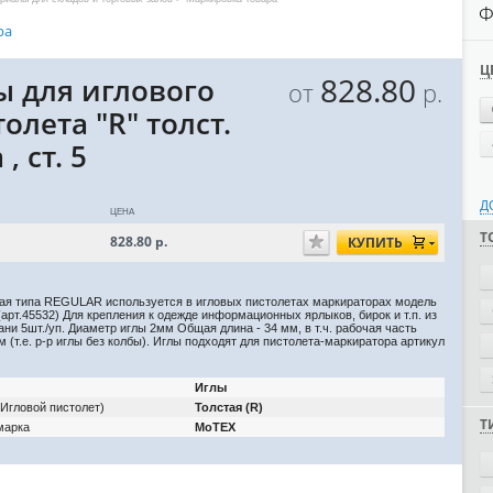
Ф
ра
Ц
828.80
ы для иглового
от
р.
олета "R" толст.
 , ст. 5
Д
ЦЕНА
Т
828.80
р.
КУПИТЬ
тая типа REGULAR используется в игловых пистолетах маркираторах модель
арт.45532) Для крепления к одежде информационных ярлыков, бирок и т.п. из
кани
5шт./уп. Диаметр иглы 2мм Общая длина - 34 мм, в т.ч. рабочая часть
м (т.е. р-р иглы без колбы). Иглы подходят для пистолета-маркиратора артикул
Иглы
(Игловой пистолет)
Толстая (R)
Т
марка
MoTEX