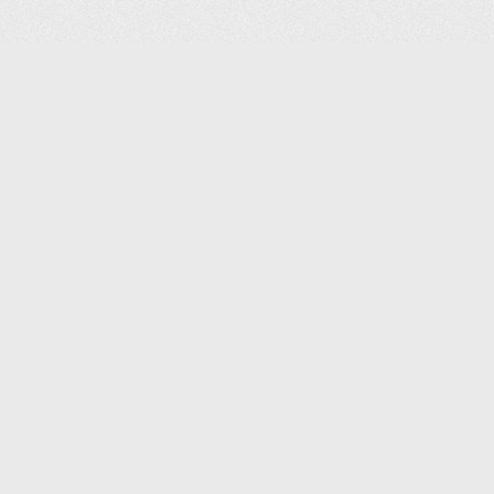
КОНТАКТЫ:
8 (495) 640-88-99
SHOP@IPOINTER.RU
ОФИС: 127106, МОСКВА,
АТАЛОГ
ГОСТИНИЧНЫЙ ПРОЕЗД, Д. 8,
КОРП.1, ПОДЪЕЗД 1, ОФИС 501
СКЛАД: 127273, Г. МОСКВА,
СИГНАЛЬНЫЙ ПРОЕЗД, ДОМ 16,
СТР. 2 (СКЛАД 26)
АДРЕС И СХЕМА ПРОЕЗДА
(С 9:00 ДО 18:00 КРОМЕ СБ., ВСК.)