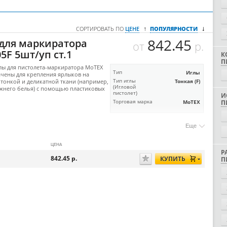
↓
↑
СОРТИРОВАТЬ ПО
ЦЕНЕ
ПОПУЛЯРНОСТИ
842.45
 для маркиратора
от
р.
5F 5шт/уп ст.1
К
П
лы для пистолета-маркиратора MoTEX
Тип
Иглы
чены для крепления ярлыков на
 тонкой и деликатной ткани (например,
Тип иглы
Тонкая (F)
(Игловой
жнего белья) с помощью пластиковых
пистолет)
И
Торговая марка
MoTEX
П
Еще
ЦЕНА
Р
842.45
р.
КУПИТЬ
П