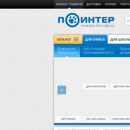
КАТАЛОГ ТОВАРОВ
ДОСТАВКА
ОПЛАТА
ТОРГО
КАТАЛОГ
ДЛЯ ОФИСА
ДЛЯ ШКОЛ
Бумажная
Настольные
Хран
продукция
принадлежности
доку
ДЛЯ ПРИНТЕРОВ
ЦВЕТНАЯ ПЕЧ
<
ЧЕРТЁЖНАЯ
ПИСЧАЯ БУМАГА
ПОЛИГРАФИЧЕ
Главная
›
Для торговли и склада
›
Оборудование и мате