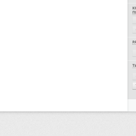
К
П
Р
Т