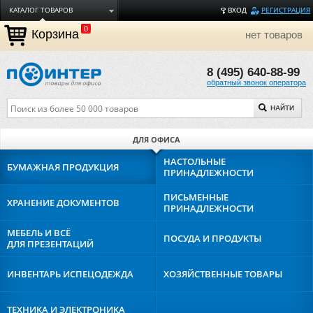
КАТАЛОГ ТОВАРОВ
ВХОД
РЕГИСТРАЦИЯ
0
ДОСТАВКА
Корзина
нет товаров
ОПЛАТА
8 (495) 640-88-99
ТОРГОВЫЕ МАРКИ
обратный звонок оператора
ПОЛЕЗНАЯ ИНФОРМАЦИЯ
НАЙТИ
О КОМПАНИИ
КОНТАКТЫ
ДЛЯ ОФИСА
ЗАДАТЬ ВОПРОС
НАСТОЛЬНЫЕ
БУМАЖНАЯ
ПРОДУКЦИЯ
ПРИНАДЛЕЖНОСТИ
ПИСЬМЕННЫЕ
ХРАНЕНИЕ
ДОКУМЕНТОВ
ПРИНАДЛЕЖНОСТИ
МЕБЕЛЬ И ВСЁ
ПОСУДА И
ПРОДУКТЫ
ДЛЯ ПРЕЗЕНТАЦИЙ
ИНВЕНТАРЬ И
СПЕЦОДЕЖДА
ХОЗЯЙСТВЕННЫЕ
ТОВАРЫ
ТЕХНИКА И
ЭЛЕКТРОНИКА