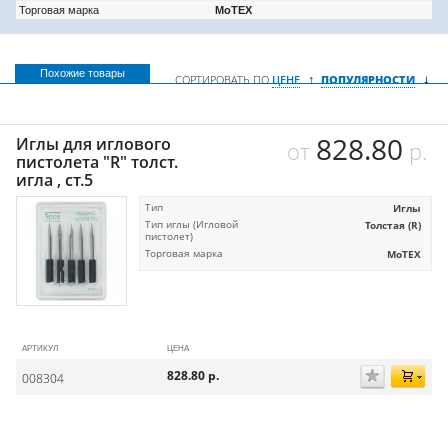
Торговая марка
MoTEX
Похожие товары
↓
↑
СОРТИРОВАТЬ ПО
ЦЕНЕ
ПОПУЛЯРНОСТИ
828.80
Иглы для иглового
от
р.
пистолета "R" толст.
игла , ст.5
Тип
Иглы
Тип иглы (Игловой
Толстая (R)
пистолет)
Торговая марка
MoTEX
АРТИКУЛ
ЦЕНА
828.80
р.
008304