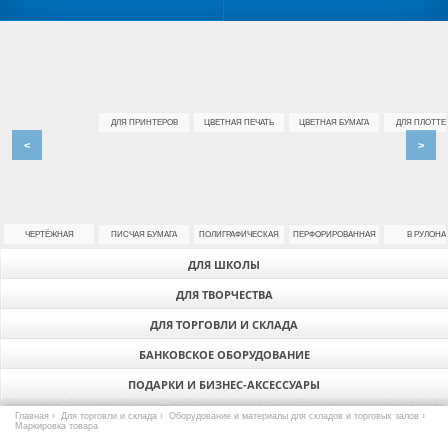
ДЛЯ ПРИНТЕРОВ
ЦВЕТНАЯ ПЕЧАТЬ
ЦВЕТНАЯ БУМАГА
ДЛЯ ПЛОТТЕ
<
>
ЧЕРТЁЖНАЯ
ПИСЧАЯ БУМАГА
ПОЛИГРАФИЧЕСКАЯ
ПЕРФОРИРОВАННАЯ
В РУЛОНА
ДЛЯ ШКОЛЫ
ДЛЯ ТВОРЧЕСТВА
ДЛЯ ТОРГОВЛИ И СКЛАДА
БАНКОВСКОЕ ОБОРУДОВАНИЕ
ПОДАРКИ И БИЗНЕС-АКСЕССУАРЫ
Главная
›
Для торговли и склада
›
Оборудование и материалы для складов и торговых залов
›
Маркировка товара